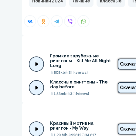
Новинки 2024
Лучшие
классные
П
Громкие зарубежные 
рингтоны – Kill Me All Night 
Скача
Long
808kb
3
{views}
Классные рингтоны - The 
day before
Скача
1,53mb
3
{views}
Красивый мотив на 
рингтон - My Way
Скача
1.29 Mb
95615
34 617