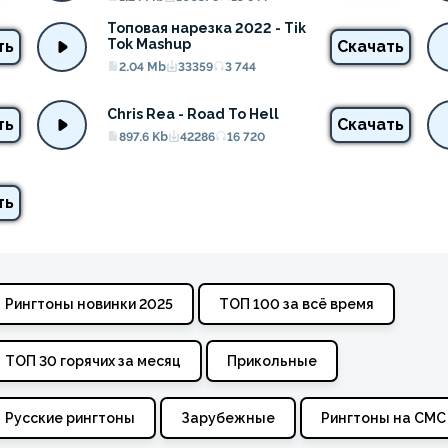
Топовая нарезка 2022 - Tik 
Tok Mashup
ть
Скачать
2.04 Mb
33359
3 744
Chris Rea - Road To Hell
ть
Скачать
897.6 Kb
42286
16 720
ть
Рингтоны новинки 2025
ТОП 100 за всё время
ТОП 30 горячих за месяц
Прикольные
Русские рингтоны
Зарубежные
Рингтоны на СМС