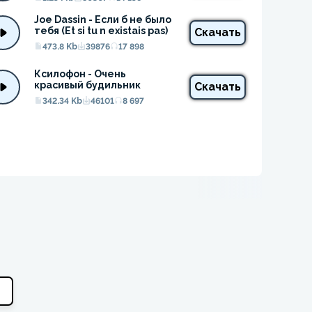
Joe Dassin - Если б не было 
тебя (Et si tu n existais pas)
Скачать
473.8 Kb
39876
17 898
Ксилофон - Очень 
красивый будильник
Скачать
342.34 Kb
46101
8 697