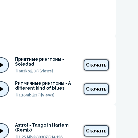
Приятные рингтоны - 
Soledad
Скачать
683kb
3
{views}
Ритмичные рингтоны - A 
different kind of blues
Скачать
1,16mb
3
{views}
Astrot - Tango in Harlem 
(Remix)
Скачать
1.25 Mb
80307
14 156