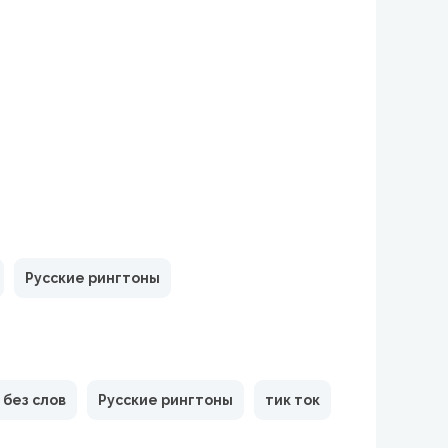
Русские рингтоны
без слов
Русские рингтоны
тик ток