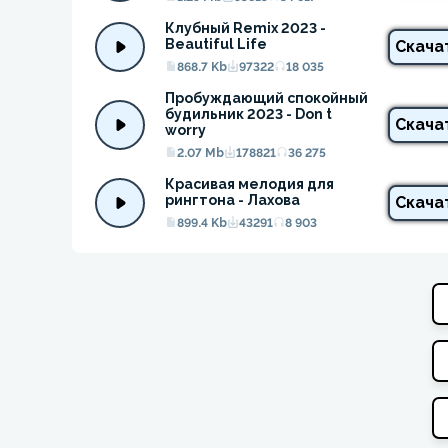
Клубный Remix 2023 - 
Beautiful Life
Скача
868.7 Kb
97322
18 035
Пробуждающий спокойный 
будильник 2023 - Don t 
Скача
worry
2.07 Mb
178821
36 275
Красивая мелодия для 
рингтона - Лахова
Скача
899.4 Kb
43291
8 903