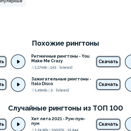
опулярные
Похожие рингтоны
Ритмичные рингтоны - You 
Make Me Crazy
ть
Скачать
1,17mb
143
{views}
Зажигательные рингтоны - 
Italo Disco
ть
Скачать
1,49mb
3
{views}
Случайные рингтоны из ТОП 100
Хит лета 2021 - Рум-пум-
пум
ть
Скачать
1.24 Mb
100376
15 644