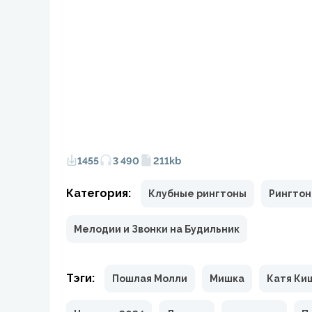
1455
3 490
211kb
Категория:
Клубные рингтоны
Рингтон
Мелодии и Звонки на Будильник
Тэги:
Пошлая Молли
Мишка
Катя Ки