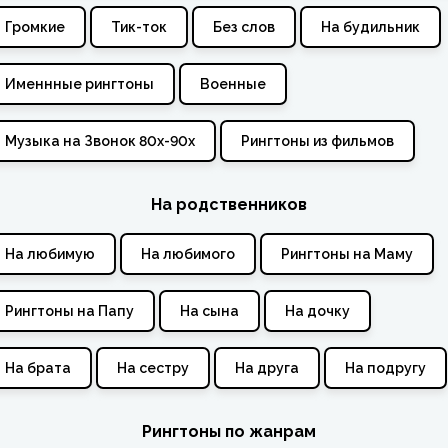
Громкие
Тик-ток
Без слов
На будильник
Именнные рингтоны
Военные
Музыка на Звонок 80х-90х
Рингтоны из фильмов
На родственников
На любимую
На любимого
Рингтоны на Маму
Рингтоны на Папу
На сына
На дочку
На брата
На сестру
На друга
На подругу
Рингтоны по жанрам