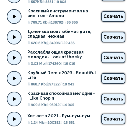
557КБ
5551
9 808
Красивый инструментал на 
рингтон - Ameno
Скачать
789.71 Kb
138792
86 866
Доченька моя любимая дитя, 
сладкая, нежная
Скачать
620.6 Kb
84996
22 456
Расслабляющая красивая 
мелодия - Look at the sky
Скачать
3.03 Mb
174260
19 019
Клубный Remix 2023 - Beautiful 
Life
Скачать
868.7 Kb
97322
18 043
Красивая спокойная мелодия - 
I Like Chopin
Скачать
909.8 Kb
95912
14 905
Хит лета 2021 - Рум-пум-пум
Скачать
1.24 Mb
100382
15 651