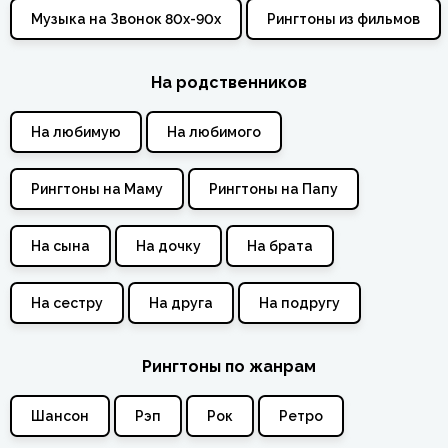
Музыка на Звонок 80х-90х
Рингтоны из фильмов
На родственников
На любимую
На любимого
Рингтоны на Маму
Рингтоны на Папу
На сына
На дочку
На брата
На сестру
На друга
На подругу
Рингтоны по жанрам
Шансон
Рэп
Рок
Ретро