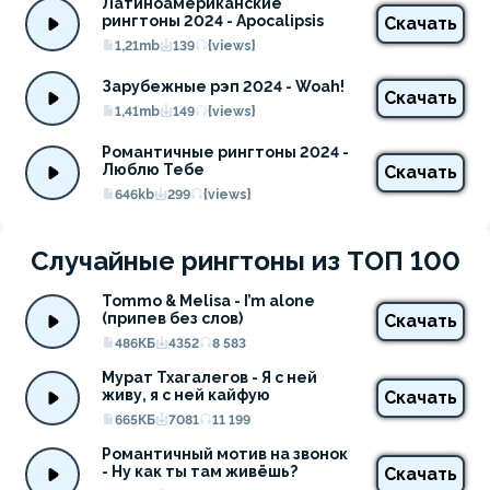
Латиноамериканские 
рингтоны 2024 - Apocalipsis
Скачать
1,21mb
139
{views}
Зарубежные рэп 2024 - Woah!
Скачать
1,41mb
149
{views}
Романтичные рингтоны 2024 - 
Люблю Тебе
Скачать
646kb
299
{views}
Случайные рингтоны из ТОП 100
Tommo & Melisa - I’m alone 
(припев без слов)
Скачать
486КБ
4352
8 583
Мурат Тхагалегов - Я с ней 
живу, я с ней кайфую
Скачать
665КБ
7081
11 199
Романтичный мотив на звонок 
- Ну как ты там живёшь?
Скачать