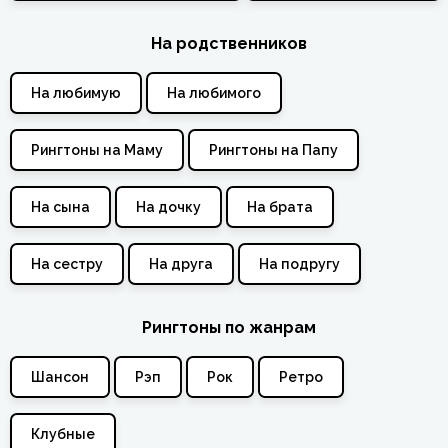
На родственников
На любимую
На любимого
Рингтоны на Маму
Рингтоны на Папу
На сына
На дочку
На брата
На сестру
На друга
На подругу
Рингтоны по жанрам
Шансон
Рэп
Рок
Ретро
Клубные