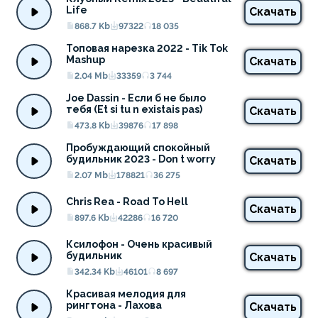
Life
Скачать
868.7 Kb
97322
18 035
Топовая нарезка 2022 - Tik Tok 
Mashup
Скачать
2.04 Mb
33359
3 744
Joe Dassin - Если б не было 
тебя (Et si tu n existais pas)
Скачать
473.8 Kb
39876
17 898
Пробуждающий спокойный 
будильник 2023 - Don t worry
Скачать
2.07 Mb
178821
36 275
Chris Rea - Road To Hell
Скачать
897.6 Kb
42286
16 720
Ксилофон - Очень красивый 
будильник
Скачать
342.34 Kb
46101
8 697
Красивая мелодия для 
рингтона - Лахова
Скачать