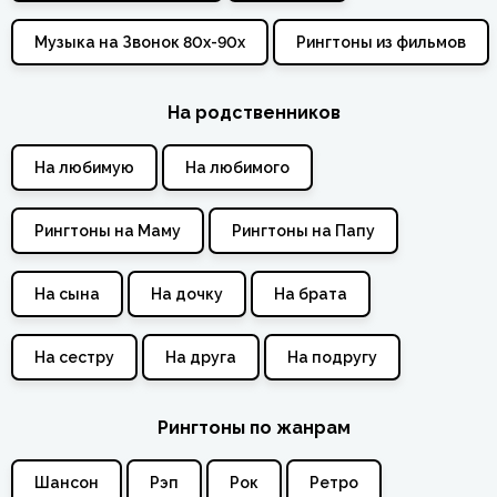
Музыка на Звонок 80х-90х
Рингтоны из фильмов
На родственников
На любимую
На любимого
Рингтоны на Маму
Рингтоны на Папу
На сына
На дочку
На брата
На сестру
На друга
На подругу
Рингтоны по жанрам
Шансон
Рэп
Рок
Ретро