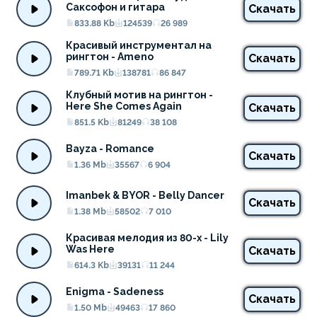
Саксофон и гитара
Скачать
833.88 Kb
124539
26 989
Красивый инструментал на 
рингтон - Ameno
Скачать
789.71 Kb
138781
86 847
Клубный мотив на рингтон - 
Here She Comes Again
Скачать
851.5 Kb
81249
38 108
Bayza - Romance
Скачать
1.36 Mb
35567
6 904
Imanbek & BYOR - Belly Dancer
Скачать
1.38 Mb
58502
7 010
Красивая мелодия из 80-х - Lily 
Was Here
Скачать
614.3 Kb
39131
11 244
Enigma - Sadeness
Скачать
1.50 Mb
49463
17 860