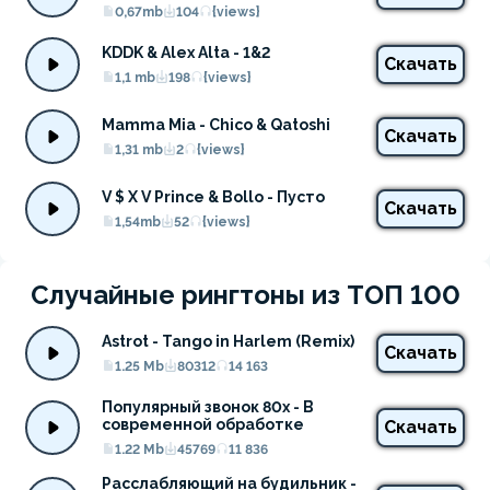
0,67mb
104
{views}
KDDK & Alex Alta - 1&2
Скачать
1,1 mb
198
{views}
Mamma Mia - Chico & Qatoshi
Скачать
1,31 mb
2
{views}
V $ X V Prince & Bollo - Пусто
Скачать
1,54mb
52
{views}
Случайные рингтоны из ТОП 100
Astrot - Tango in Harlem (Remix)
Скачать
1.25 Mb
80312
14 163
Популярный звонок 80х - В 
современной обработке
Скачать
1.22 Mb
45769
11 836
Расслабляющий на будильник - 