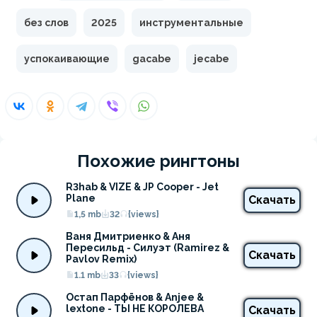
без слов
2025
инструментальные
успокаивающие
gacabe
jecabe
Похожие рингтоны
R3hab & VIZE & JP Cooper - Jet 
Plane
Скачать
1,5 mb
32
{views}
Ваня Дмитриенко & Аня 
Пересильд - Силуэт (Ramirez & 
Скачать
Pavlov Remix)
1.1 mb
33
{views}
Остап Парфёнов & Anjee & 
lextone - ТЫ НЕ КОРОЛЕВА
Скачать