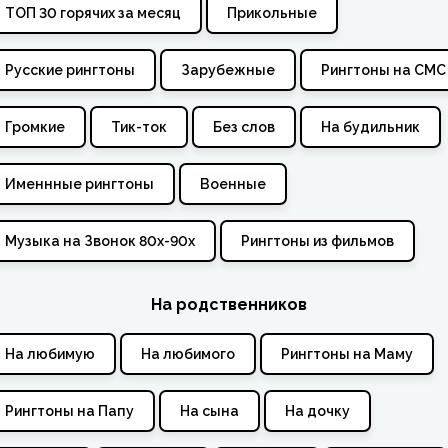
ТОП 30 горячих за месяц
Прикольные
Русские рингтоны
Зарубежные
Рингтоны на СМС
Громкие
Тик-ток
Без слов
На будильник
Именнные рингтоны
Военные
Музыка на Звонок 80х-90х
Рингтоны из фильмов
На родственников
На любимую
На любимого
Рингтоны на Маму
Рингтоны на Папу
На сына
На дочку