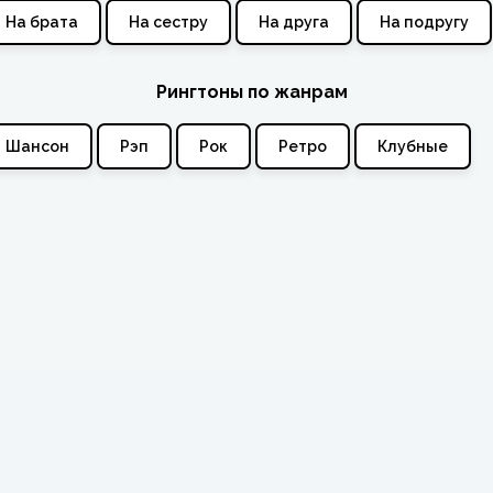
На брата
На сестру
На друга
На подругу
Рингтоны по жанрам
Шансон
Рэп
Рок
Ретро
Клубные
Все права защищены © 202