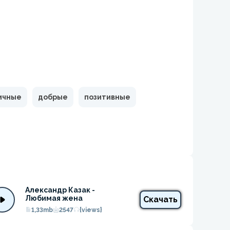
ичные
добрые
позитивные
Александр Казак - 
Любимая жена
Скачать
1,33mb
2547
{views}