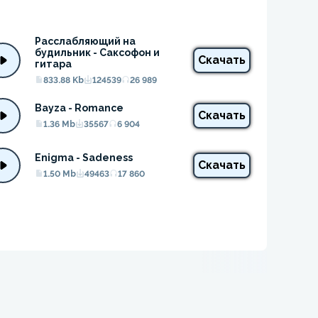
Расслабляющий на 
будильник - Саксофон и 
Скачать
гитара
833.88 Kb
124539
26 989
Bayza - Romance
Скачать
1.36 Mb
35567
6 904
Enigma - Sadeness
Скачать
1.50 Mb
49463
17 860