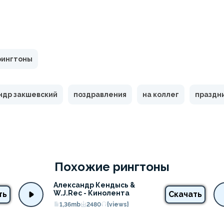
рингтоны
ндр закшевский
поздравления
на коллег
праздн
Похожие рингтоны
Александр Кендысь & 
W.J.Rec - Кинолента
ть
Скачать
1,36mb
2480
{views}