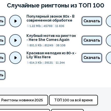
Случайные рингтоны из ТОП 100
Популярный звонок 80х - В 
современной обработке
ть
Скачать
1.22 Mb
45769
11 836
Клубный мотив на рингтон 
- Here She Comes Again
ть
Скачать
851.5 Kb
81249
38 108
Красивая мелодия из 80-х - 
Lily Was Here
ть
Скачать
614.3 Kb
39131
11 244
ть
Рингтоны новинки 2025
ТОП 100 за всё время