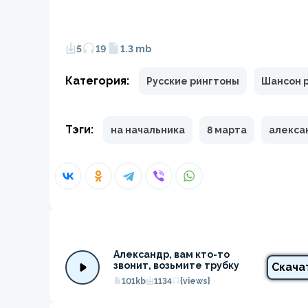
5
19
1.3 mb
Категория:
Русские рингтоны
Шансон 
Тэги:
на начальника
8 марта
алекса
Александр, вам кто-то 
звонит, возьмите трубку
Скача
101kb
1134
{views}