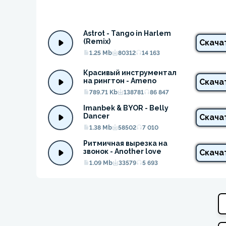
Astrot - Tango in Harlem 
(Remix)
Скача
1.25 Mb
80312
14 163
Красивый инструментал 
на рингтон - Ameno
Скача
789.71 Kb
138781
86 847
Imanbek & BYOR - Belly 
Dancer
Скача
1.38 Mb
58502
7 010
Ритмичная вырезка на 
звонок - Another love
Скача
1.09 Mb
33579
5 693