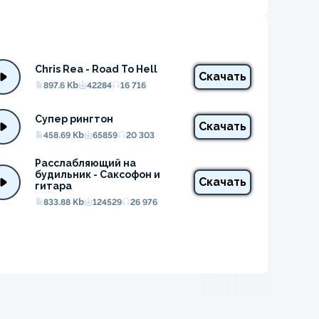
Chris Rea - Road To Hell
Скачать
897.6 Kb
42284
16 716
Супер рингтон
Скачать
458.69 Kb
65859
20 303
Расслабляющий на 
будильник - Саксофон и 
Скачать
гитара
833.88 Kb
124529
26 976