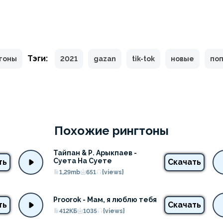
Тэги:
гтоны
2021
gazan
tik-tok
новые
по
Похожие рингтоны
Тайпан & Р. Арыкпаев - 
Суета На Суете
ть
Скачать
1,29mb
651
{views}
Proorok - Мам, я люблю тебя
ть
Скачать
412КБ
1035
{views}