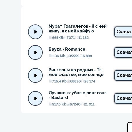
Мурат Тхагалегов - Я с ней 
живу, я с ней кайфую
Скача
665КБ
7071
11 182
Bayza - Romance
Скача
1.36 Mb
35559
6 898
Рингтоны на родных - Ты 
моё счастье, моё солнце
Скача
715.4 Kb
68830
25 174
Лучшие клубные рингтоны 
- Bastard
Скача
917.5 Kb
67240
21 011