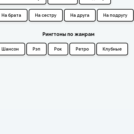
На брата
На сестру
На друга
На подругу
Рингтоны по жанрам
Шансон
Рэп
Рок
Ретро
Клубные