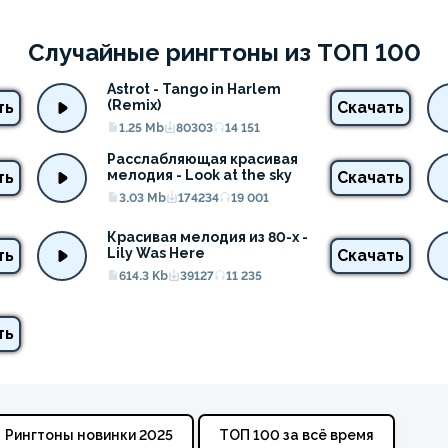
Случайные рингтоны из ТОП 100
Astrot - Tango in Harlem 
(Remix)
ть
Скачать
1.25 Mb
80303
14 151
Расслабляющая красивая 
мелодия - Look at the sky
ть
Скачать
3.03 Mb
174234
19 001
Красивая мелодия из 80-х - 
Lily Was Here
ть
Скачать
614.3 Kb
39127
11 235
ть
Рингтоны новинки 2025
ТОП 100 за всё время