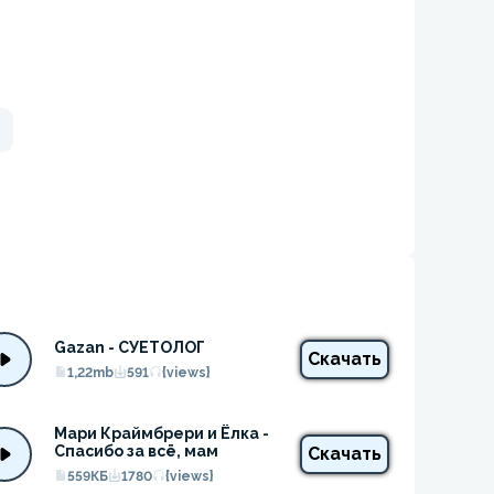
п
Gazan - СУЕТОЛОГ
Скачать
1,22mb
591
{views}
Мари Краймбрери и Ёлка - 
Спасибо за всё, мам
Скачать
559КБ
1780
{views}