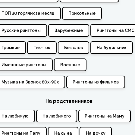
ТОП 30 горячих за месяц
Прикольные
Русские рингтоны
Зарубежные
Рингтоны на СМС
Громкие
Тик-ток
Без слов
На будильник
Именнные рингтоны
Военные
Музыка на Звонок 80х-90х
Рингтоны из фильмов
На родственников
На любимую
На любимого
Рингтоны на Маму
Рингтоны на Папу
На сына
На дочку