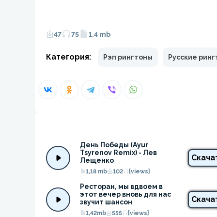
47
75
1.4 mb
Категория:
Рэп рингтоны
Русские рин
День Победы (Ayur 
Tsyrenov Remix) - Лев 
Скача
Лещенко
1,18 mb
102
{views}
Ресторан, мы вдвоем в 
этот вечер вновь для нас 
Скача
звучит шансон
1,42mb
555
{views}