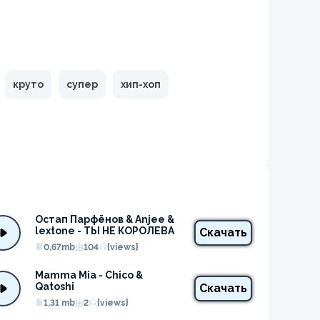
круто
супер
хип-хоп
Остап Парфёнов & Anjee & 
lextone - ТЫ НЕ КОРОЛЕВА
Скачать
0,67mb
104
{views}
Mamma Mia - Chico & 
Qatoshi
Скачать
1,31 mb
2
{views}