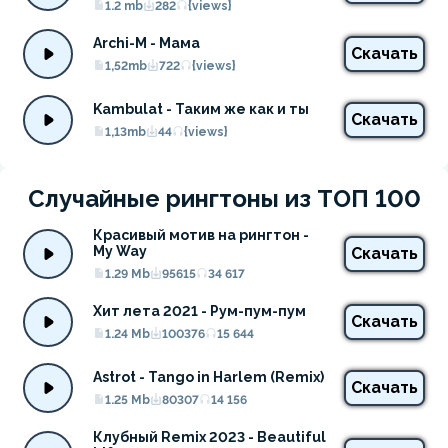
1.2 mb
282
{views}
Archi-M - Мама
Скачать
1,52mb
722
{views}
Kambulat - Таким же как и ты
Скачать
1,13mb
44
{views}
Случайные рингтоны из ТОП 100
Красивый мотив на рингтон - 
My Way
Скачать
1.29 Mb
95615
34 617
Хит лета 2021 - Рум-пум-пум
Скачать
1.24 Mb
100376
15 644
Astrot - Tango in Harlem (Remix)
Скачать
1.25 Mb
80307
14 156
Клубный Remix 2023 - Beautiful 