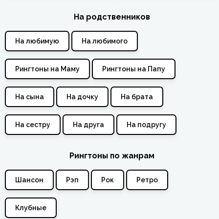
На родственников
На любимую
На любимого
Рингтоны на Маму
Рингтоны на Папу
На сына
На дочку
На брата
На сестру
На друга
На подругу
Рингтоны по жанрам
Шансон
Рэп
Рок
Ретро
Клубные