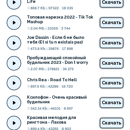
Life
Скачать
868.7 Kb
97322
18 035
Топовая нарезка 2022 - Tik Tok 
Mashup
Скачать
2.04 Mb
33359
3 744
Joe Dassin - Если б не было 
тебя (Et si tu n existais pas)
Скачать
473.8 Kb
39876
17 898
Пробуждающий спокойный 
будильник 2023 - Don t worry
Скачать
2.07 Mb
178821
36 275
Chris Rea - Road To Hell
Скачать
897.6 Kb
42286
16 720
Ксилофон - Очень красивый 
будильник
Скачать
342.34 Kb
46101
8 697
Красивая мелодия для 
рингтона - Лахова
Скачать
899.4 Kb
43291
8 903