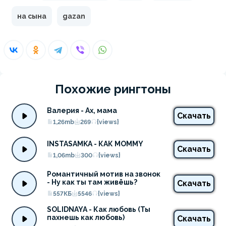
на сына
gazan
Похожие рингтоны
Валерия - Ах, мама
Скачать
1,26mb
269
{views}
INSTASAMKA - КАК MOMMY
Скачать
1,06mb
300
{views}
Романтичный мотив на звонок 
- Ну как ты там живёшь?
Скачать
557КБ
5546
{views}
SOLIDNAYA - Как любовь (Ты 
пахнешь как любовь)
Скачать