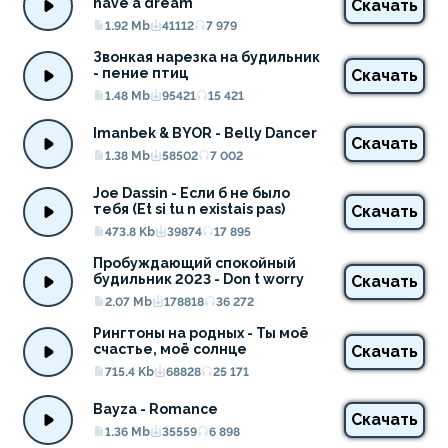
have a dream
Скачать
1.92 Mb
41112
7 979
Звонкая нарезка на будильник 
- пение птиц
Скачать
1.48 Mb
95421
15 421
Imanbek & BYOR - Belly Dancer
Скачать
1.38 Mb
58502
7 002
Joe Dassin - Если б не было 
тебя (Et si tu n existais pas)
Скачать
473.8 Kb
39874
17 895
Пробуждающий спокойный 
будильник 2023 - Don t worry
Скачать
2.07 Mb
178818
36 272
Рингтоны на родных - Ты моё 
счастье, моё солнце
Скачать
715.4 Kb
68828
25 171
Bayza - Romance
Скачать
1.36 Mb
35559
6 898