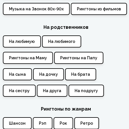
Музыка на Звонок 80х-90х
Рингтоны из фильмов
На родственников
На любимую
На любимого
Рингтоны на Маму
Рингтоны на Папу
На сына
На дочку
На брата
На сестру
На друга
На подругу
Рингтоны по жанрам
Шансон
Рэп
Рок
Ретро