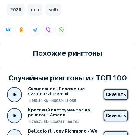
2026
поп
solli
Похожие рингтоны
Случайные рингтоны из ТОП 100
Скриптонит - Положение 
(izzamuzzic remix)
Скачать
981.14 Kb
48089
8 036
Красивый инструментал на 
рингтон - Ameno
Скачать
789.71 Kb
138751
86 791
Bellagio ft. Joey Richmond - We 