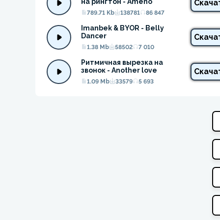
на рингтон - Ameno
Скача
789.71 Kb
138781
86 847
Imanbek & BYOR - Belly 
Dancer
Скача
1.38 Mb
58502
7 010
Ритмичная вырезка на 
звонок - Another love
Скача
1.09 Mb
33579
5 693