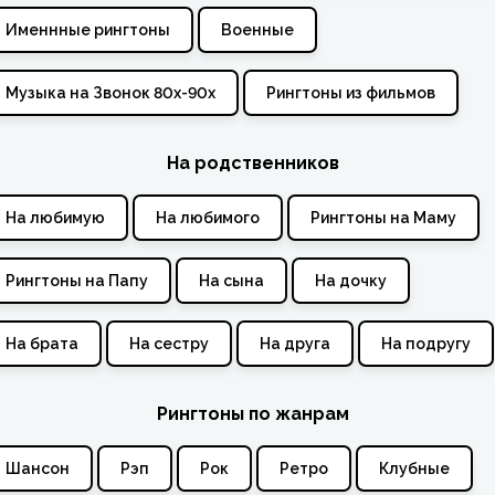
Именнные рингтоны
Военные
Музыка на Звонок 80х-90х
Рингтоны из фильмов
На родственников
На любимую
На любимого
Рингтоны на Маму
Рингтоны на Папу
На сына
На дочку
На брата
На сестру
На друга
На подругу
Рингтоны по жанрам
Шансон
Рэп
Рок
Ретро
Клубные