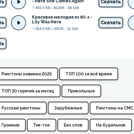
- Here She Comes Again
ть
Скачать
851.5 Kb
81249
38 108
Красивая мелодия из 80-х - 
Lily Was Here
ть
Скачать
614.3 Kb
39131
11 244
ть
Рингтоны новинки 2025
ТОП 100 за всё время
ТОП 30 горячих за месяц
Прикольные
Русские рингтоны
Зарубежные
Рингтоны на СМС
Громкие
Тик-ток
Без слов
На будильник