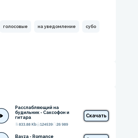
голосовые
на уведомление
субо
Расслабляющий на 
будильник - Саксофон и 
Скачать
гитара
833.88 Kb
124539
26 989
Bayza - Romance