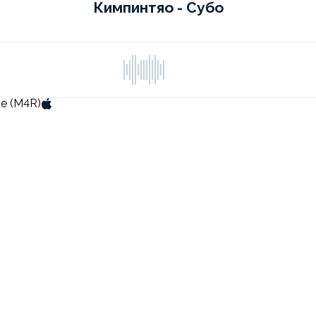
Кимпинтяо - Субо
ne (M4R)