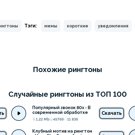
Тэги:
рингтоны
мемы
короткие
уведомления
Похожие рингтоны
Случайные рингтоны из ТОП 100
Популярный звонок 80х - В 
современной обработке
ть
Скачать
1.22 Mb
45769
11 836
Клубный мотив на рингтон 