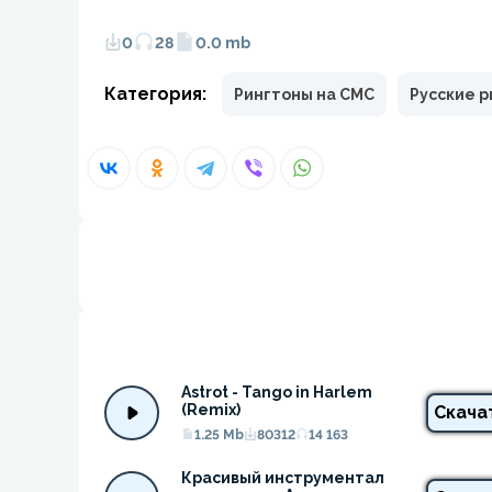
0
28
0.0 mb
Категория:
Рингтоны на СМС
Русские 
Astrot - Tango in Harlem 
(Remix)
Скача
1.25 Mb
80312
14 163
Красивый инструментал 