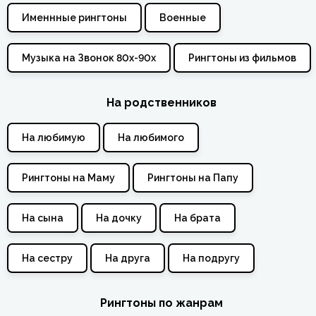
Именнные рингтоны
Военные
Музыка на Звонок 80х-90х
Рингтоны из фильмов
На родственников
На любимую
На любимого
Рингтоны на Маму
Рингтоны на Папу
На сына
На дочку
На брата
На сестру
На друга
На подругу
Рингтоны по жанрам