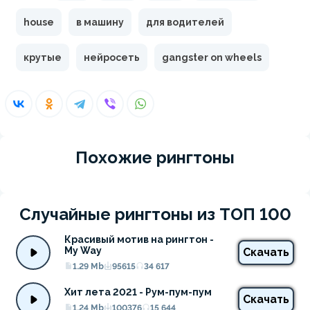
house
в машину
для водителей
крутые
нейросеть
gangster on wheels
Похожие рингтоны
Случайные рингтоны из ТОП 100
Красивый мотив на рингтон - 
My Way
Скачать
1.29 Mb
95615
34 617
Хит лета 2021 - Рум-пум-пум
Скачать
1.24 Mb
100376
15 644