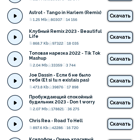
Astrot - Tango in Harlem (Remix)
Скачать
1.25 Mb
80307
14 156
Клубный Remix 2023 - Beautiful 
Life
Скачать
868.7 Kb
97322
18 035
Топовая нарезка 2022 - Tik Tok 
Mashup
Скачать
2.04 Mb
33359
3 744
Joe Dassin - Если б не было 
тебя (Et si tu n existais pas)
Скачать
473.8 Kb
39876
17 898
Пробуждающий спокойный 
будильник 2023 - Don t worry
Скачать
2.07 Mb
178821
36 275
Chris Rea - Road To Hell
Скачать
897.6 Kb
42286
16 720
Ксилофон - Очень красивый 