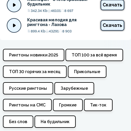
будильник
Скачать
342.34 Kb
46101
8 697
Красивая мелодия для 
рингтона - Лахова
Скачать
899.4 Kb
43291
8 903
Рингтоны новинки 2025
ТОП 100 за всё время
ТОП 30 горячих за месяц
Прикольные
Русские рингтоны
Зарубежные
Рингтоны на СМС
Громкие
Тик-ток
Без слов
На будильник