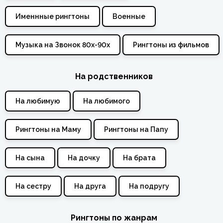
Именнные рингтоны
Военные
Музыка на Звонок 80х-90х
Рингтоны из фильмов
На родственников
На любимую
На любимого
Рингтоны на Маму
Рингтоны на Папу
На сына
На дочку
На брата
На сестру
На друга
На подругу
Рингтоны по жанрам