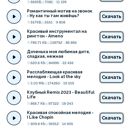
665КБ
7081
11 199
Романтичный мотив на звонок 
- Ну как ты там живёшь?
Скачать
557КБ
5551
9 808
Красивый инструментал на 
рингтон - Ameno
Скачать
789.71 Kb
138792
86 866
Доченька моя любимая дитя, 
сладкая, нежная
Скачать
620.6 Kb
84996
22 456
Расслабляющая красивая 
мелодия - Look at the sky
Скачать
3.03 Mb
174260
19 019
Клубный Remix 2023 - Beautiful 
Life
Скачать
868.7 Kb
97322
18 043
Красивая спокойная мелодия - 
I Like Chopin
Скачать
909.8 Kb
95912
14 905