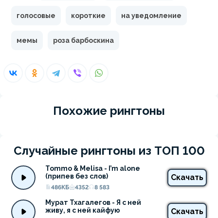
голосовые
короткие
на уведомление
мемы
роза барбоскина
Похожие рингтоны
Случайные рингтоны из ТОП 100
Tommo & Melisa - I’m alone 
(припев без слов)
Скачать
486КБ
4352
8 583
Мурат Тхагалегов - Я с ней 
живу, я с ней кайфую
Скачать