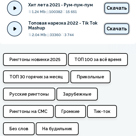
Хит лета 2021 - Рум-пум-пум
Скачать
1.24 Mb
100382
15 651
Топовая нарезка 2022 - Tik Tok 
Mashup
Скачать
2.04 Mb
33360
3 744
Рингтоны новинки 2025
ТОП 100 за всё время
ТОП 30 горячих за месяц
Прикольные
Русские рингтоны
Зарубежные
Рингтоны на СМС
Громкие
Тик-ток
Без слов
На будильник