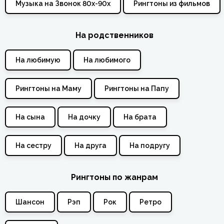
Музыка на Звонок 80х-90х
Рингтоны из фильмов
На родственников
На любимую
На любимого
Рингтоны на Маму
Рингтоны на Папу
На сына
На дочку
На брата
На сестру
На друга
На подругу
Рингтоны по жанрам
Шансон
Рэп
Рок
Ретро