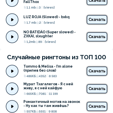
Скачать
FallThox
1.1 mb
3
{views}
LUZ ROJA (Slowed) - bxkq
Скачать
1.7 mb
2
{views}
NO BATIDÃO (Super slowed) - 
ZXKAI, slxughter
Скачать
1,2mb
89
{views}
Случайные рингтоны из ТОП 100
Tommo & Melisa - I’m alone 
(припев без слов)
Скачать
486КБ
4352
8 583
Мурат Тхагалегов - Я с ней 
живу, я с ней кайфую
Скачать
665КБ
7081
11 199
Романтичный мотив на звонок 
- Ну как ты там живёшь?
Скачать
557КБ
5551
9 808