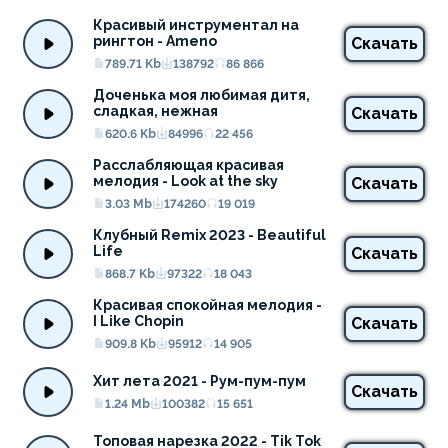
Красивый инструментал на 
рингтон - Ameno
Скачать
789.71 Kb
138792
86 866
Доченька моя любимая дитя, 
сладкая, нежная
Скачать
620.6 Kb
84996
22 456
Расслабляющая красивая 
мелодия - Look at the sky
Скачать
3.03 Mb
174260
19 019
Клубный Remix 2023 - Beautiful 
Life
Скачать
868.7 Kb
97322
18 043
Красивая спокойная мелодия - 
I Like Chopin
Скачать
909.8 Kb
95912
14 905
Хит лета 2021 - Рум-пум-пум
Скачать
1.24 Mb
100382
15 651
Топовая нарезка 2022 - Tik Tok 