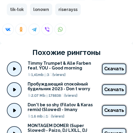
tik-tok
lonown
riserayss
Похожие рингтоны
Timmy Trumpet & Alle Farben 
feat. YOU - Good morning
Скачать
1,41mb
3
{views}
Пробуждающий спокойный 
будильник 2023 - Don t worry
Скачать
2.07 Mb
178838
{views}
Don't be so shy (Filatov & Karas 
remix) (Slowed) - Imany
Скачать
1.6 mb
1
{views}
MONTAGEM DOMER (Super 
Slowed) - Paizo, DJ LXILL, DJ 