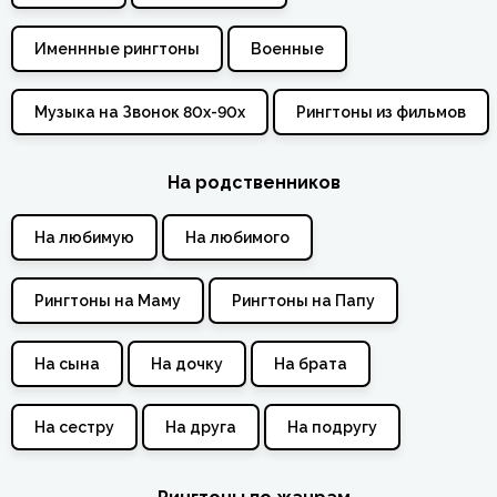
Именнные рингтоны
Военные
Музыка на Звонок 80х-90х
Рингтоны из фильмов
На родственников
На любимую
На любимого
Рингтоны на Маму
Рингтоны на Папу
На сына
На дочку
На брата
На сестру
На друга
На подругу