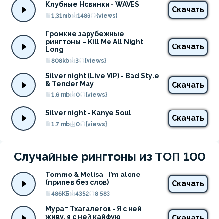
Клубные Новинки - WAVES
Скачать
1,31mb
1486
{views}
Громкие зарубежные 
рингтоны – Kill Me All Night 
Скачать
Long
808kb
3
{views}
Silver night (Live VIP) - Bad Style 
& Tender May
Скачать
1.6 mb
0
{views}
Silver night - Kanye Soul
Скачать
1.7 mb
0
{views}
Случайные рингтоны из ТОП 100
Tommo & Melisa - I’m alone 
(припев без слов)
Скачать
486КБ
4352
8 583
Мурат Тхагалегов - Я с ней 
живу, я с ней кайфую
Скачать