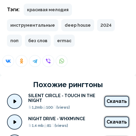
Тэги:
красивая мелодия
инструментальные
deep house
2024
поп
без слов
ermac
Похожие рингтоны
SILENT CIRCLE - TOUCH IN THE 
NIGHT
Скачать
1,2mb
100
{views}
NIGHT DRIVE - WHXMVNCE
Скачать
1.4 mb
81
{views}