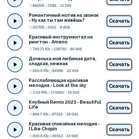
665КБ
7081
11 199
Романтичный мотив на звонок 
- Ну как ты там живёшь?
Скачать
557КБ
5551
9 808
Красивый инструментал на 
рингтон - Ameno
Скачать
789.71 Kb
138792
86 866
Доченька моя любимая дитя, 
сладкая, нежная
Скачать
620.6 Kb
84996
22 456
Расслабляющая красивая 
мелодия - Look at the sky
Скачать
3.03 Mb
174260
19 019
Клубный Remix 2023 - Beautiful 
Life
Скачать
868.7 Kb
97322
18 043
Красивая спокойная мелодия - 
I Like Chopin
Скачать
909.8 Kb
95912
14 905