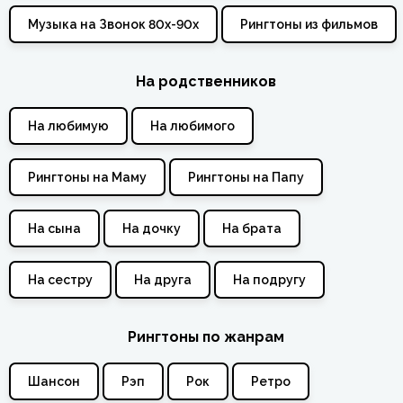
Музыка на Звонок 80х-90х
Рингтоны из фильмов
На родственников
На любимую
На любимого
Рингтоны на Маму
Рингтоны на Папу
На сына
На дочку
На брата
На сестру
На друга
На подругу
Рингтоны по жанрам
Шансон
Рэп
Рок
Ретро