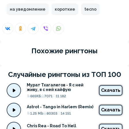
на уведомление
короткие
tecno
Похожие рингтоны
Случайные рингтоны из ТОП 100
Мурат Тхагалегов - Я с ней 
живу, я с ней кайфую
Скачать
665КБ
7071
11 182
Astrot - Tango in Harlem (Remix)
Скачать
1.25 Mb
80303
14 151
Chris Rea - Road To Hell
Скачать