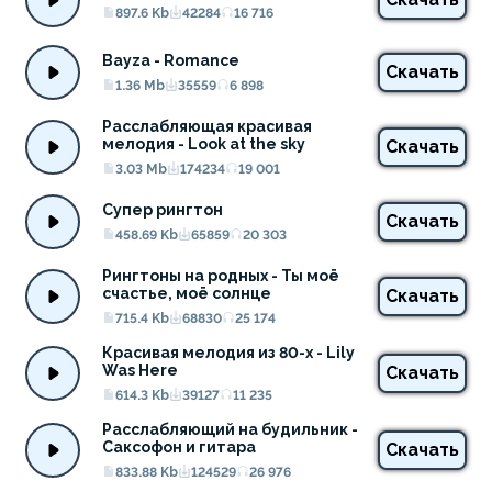
897.6 Kb
42284
16 716
Bayza - Romance
Скачать
1.36 Mb
35559
6 898
Расслабляющая красивая 
мелодия - Look at the sky
Скачать
3.03 Mb
174234
19 001
Супер рингтон
Скачать
458.69 Kb
65859
20 303
Рингтоны на родных - Ты моё 
счастье, моё солнце
Скачать
715.4 Kb
68830
25 174
Красивая мелодия из 80-х - Lily 
Was Here
Скачать
614.3 Kb
39127
11 235
Расслабляющий на будильник - 
Саксофон и гитара
Скачать
833.88 Kb
124529
26 976