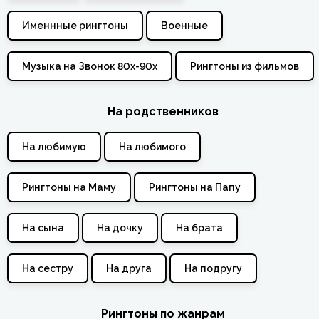
Именнные рингтоны
Военные
Музыка на Звонок 80х-90х
Рингтоны из фильмов
На родственников
На любимую
На любимого
Рингтоны на Маму
Рингтоны на Папу
На сына
На дочку
На брата
На сестру
На друга
На подругу
Рингтоны по жанрам