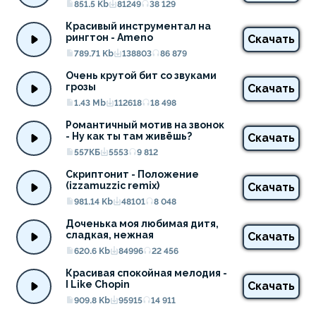
851.5 Kb
81249
38 129
Красивый инструментал на 
рингтон - Ameno
Скачать
789.71 Kb
138803
86 879
Очень крутой бит со звуками 
грозы
Скачать
1.43 Mb
112618
18 498
Романтичный мотив на звонок 
- Ну как ты там живёшь?
Скачать
557КБ
5553
9 812
Скриптонит - Положение 
(izzamuzzic remix)
Скачать
981.14 Kb
48101
8 048
Доченька моя любимая дитя, 
сладкая, нежная
Скачать
620.6 Kb
84996
22 456
Красивая спокойная мелодия - 
I Like Chopin
Скачать
909.8 Kb
95915
14 911