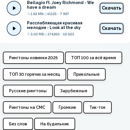
Bellagio ft. Joey Richmond - We 
have a dream
Скачать
1.92 Mb
41125
7 997
Расслабляющая красивая 
мелодия - Look at the sky
Скачать
3.03 Mb
174263
19 023
Рингтоны новинки 2025
ТОП 100 за всё время
ТОП 30 горячих за месяц
Прикольные
Русские рингтоны
Зарубежные
Рингтоны на СМС
Громкие
Тик-ток
Без слов
На будильник