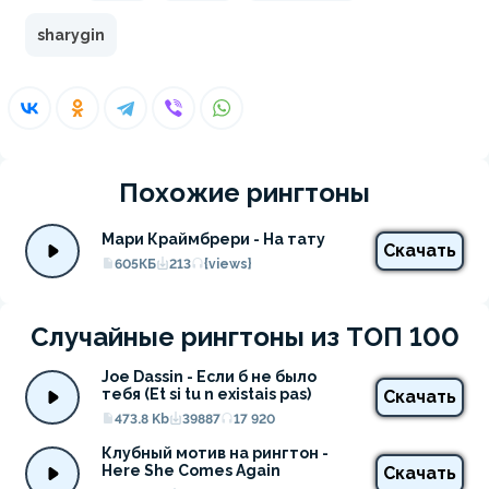
sharygin
Похожие рингтоны
Мари Краймбрери - На тату
Скачать
605КБ
213
{views}
Случайные рингтоны из ТОП 100
Joe Dassin - Если б не было 
тебя (Et si tu n existais pas)
Скачать
473.8 Kb
39887
17 920
Клубный мотив на рингтон - 
Here She Comes Again
Скачать