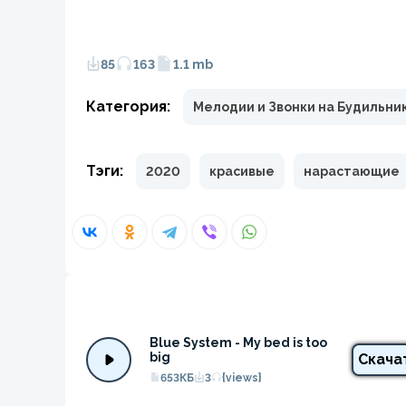
85
163
1.1 mb
Категория:
Мелодии и Звонки на Будильни
Тэги:
2020
красивые
нарастающие
Blue System - My bed is too 
big
Скача
653КБ
3
{views}