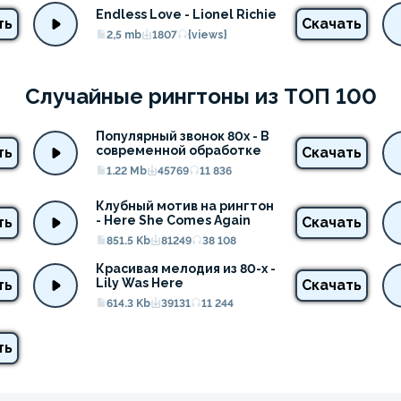
Endless Love - Lionel Richie
ть
Скачать
2,5 mb
1807
{views}
Случайные рингтоны из ТОП 100
Популярный звонок 80х - В 
современной обработке
ть
Скачать
1.22 Mb
45769
11 836
Клубный мотив на рингтон 
- Here She Comes Again
ть
Скачать
851.5 Kb
81249
38 108
Красивая мелодия из 80-х - 
Lily Was Here
ть
Скачать
614.3 Kb
39131
11 244
ть