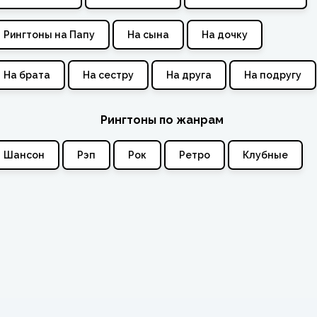
Рингтоны на Папу
На сына
На дочку
На брата
На сестру
На друга
На подругу
Рингтоны по жанрам
Шансон
Рэп
Рок
Ретро
Клубные