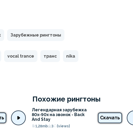
к
Зарубежные рингтоны
vocal trance
транс
nika
Похожие рингтоны
Легендарная зарубежка 
80х-90х на звонок - Back 
ть
Скачать
And Stay
1,28mb
3
{views}