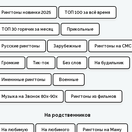
Рингтоны новинки 2025
ТОП 100 за всё время
ТОП 30 горячих за месяц
Прикольные
Русские рингтоны
Зарубежные
Рингтоны на СМС
Громкие
Тик-ток
Без слов
На будильник
Именнные рингтоны
Военные
Музыка на Звонок 80х-90х
Рингтоны из фильмов
На родственников
На любимую
На любимого
Рингтоны на Маму