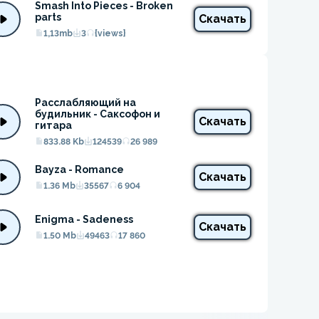
Smash Into Pieces - Broken 
parts
Скачать
1,13mb
3
{views}
Расслабляющий на 
будильник - Саксофон и 
Скачать
гитара
833.88 Kb
124539
26 989
Bayza - Romance
Скачать
1.36 Mb
35567
6 904
Enigma - Sadeness
Скачать
1.50 Mb
49463
17 860