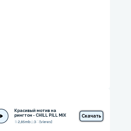
Красивый мотив на 
рингтон - CHILL PILL MIX
Скачать
2,85mb
3
{views}