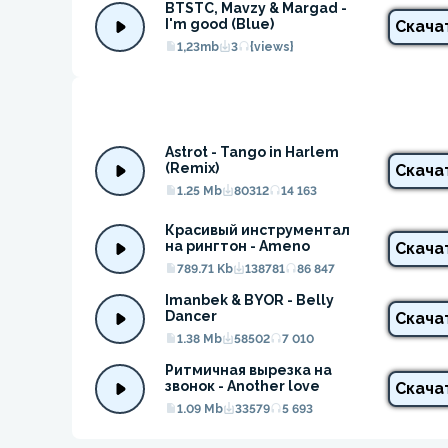
BTSTC, Mavzy & Margad - 
I'm good (Blue)
Скача
1,23mb
3
{views}
Astrot - Tango in Harlem 
(Remix)
Скача
1.25 Mb
80312
14 163
Красивый инструментал 
на рингтон - Ameno
Скача
789.71 Kb
138781
86 847
Imanbek & BYOR - Belly 
Dancer
Скача
1.38 Mb
58502
7 010
Ритмичная вырезка на 
звонок - Another love
Скача
1.09 Mb
33579
5 693