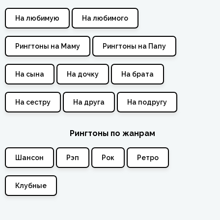
На любимую
На любимого
Рингтоны на Маму
Рингтоны на Папу
На сына
На дочку
На брата
На сестру
На друга
На подругу
Рингтоны по жанрам
Шансон
Рэп
Рок
Ретро
Клубные