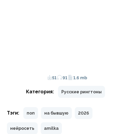
51
91
1.6 mb
Категория:
Русские рингтоны
Тэги:
поп
на бывшую
2026
нейросеть
amilka