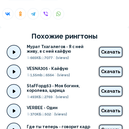
Похожие рингтоны
Мурат Тхагалегов - Я с ней 
живу, я с ней кайфую
Скачать
665КБ
7077
{views}
VESNA305 - Кайфую
Скачать
1,55mb
6564
{views}
StaFFорд63 - Моя богиня, 
королева, царица
Скачать
493КБ
2769
{views}
VERBEE - Один
Скачать
370КБ
502
{views}
Где ты теперь - говорит кадр