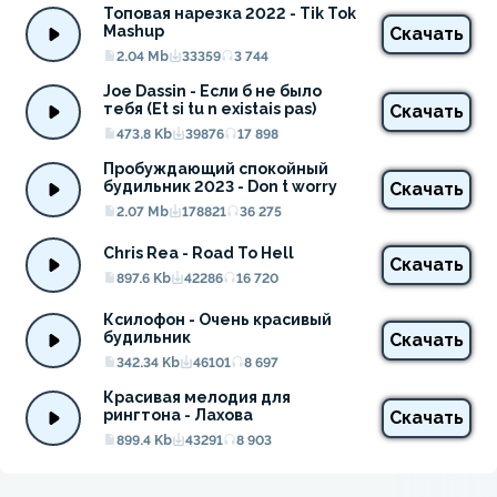
Топовая нарезка 2022 - Tik Tok 
Mashup
Скачать
2.04 Mb
33359
3 744
Joe Dassin - Если б не было 
тебя (Et si tu n existais pas)
Скачать
473.8 Kb
39876
17 898
Пробуждающий спокойный 
будильник 2023 - Don t worry
Скачать
2.07 Mb
178821
36 275
Chris Rea - Road To Hell
Скачать
897.6 Kb
42286
16 720
Ксилофон - Очень красивый 
будильник
Скачать
342.34 Kb
46101
8 697
Красивая мелодия для 
рингтона - Лахова
Скачать
899.4 Kb
43291
8 903