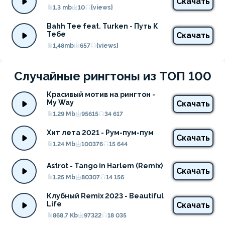
Скачать
1.3 mb
10
{views}
Bahh Tee feat. Turken - Путь К 
Тебе
Скачать
1,48mb
657
{views}
Случайные рингтоны из ТОП 100
Красивый мотив на рингтон - 
My Way
Скачать
1.29 Mb
95615
34 617
Хит лета 2021 - Рум-пум-пум
Скачать
1.24 Mb
100376
15 644
Astrot - Tango in Harlem (Remix)
Скачать
1.25 Mb
80307
14 156
Клубный Remix 2023 - Beautiful 
Life
Скачать
868.7 Kb
97322
18 035