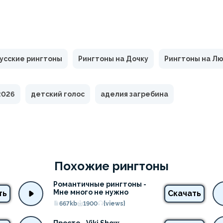
усские рингтоны
Рингтоны на Дочку
Рингтоны на Л
2026
детский голос
аделия загребина
Похожие рингтоны
Романтичные рингтоны - 
Мне много не нужно
ть
Скачать
667kb
1900
{views}