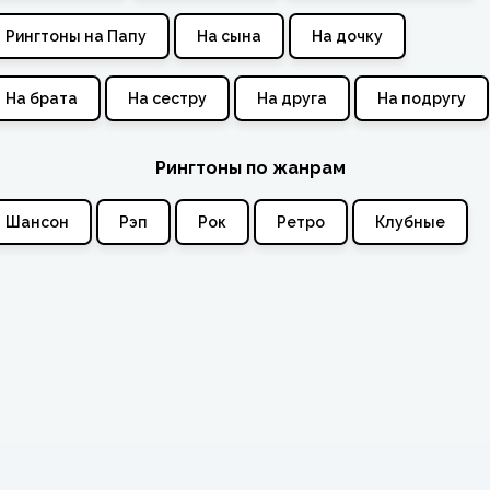
Рингтоны на Папу
На сына
На дочку
На брата
На сестру
На друга
На подругу
Рингтоны по жанрам
Шансон
Рэп
Рок
Ретро
Клубные