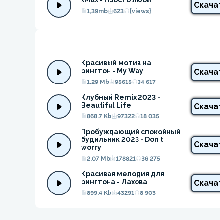
xMax - Просто люби
Скача
1,39mb
623
{views}
Красивый мотив на 
рингтон - My Way
Скача
1.29 Mb
95615
34 617
Клубный Remix 2023 - 
Beautiful Life
Скача
868.7 Kb
97322
18 035
Пробуждающий спокойный 
будильник 2023 - Don t 
Скача
worry
2.07 Mb
178821
36 275
Красивая мелодия для 
рингтона - Лахова
Скача
899.4 Kb
43291
8 903