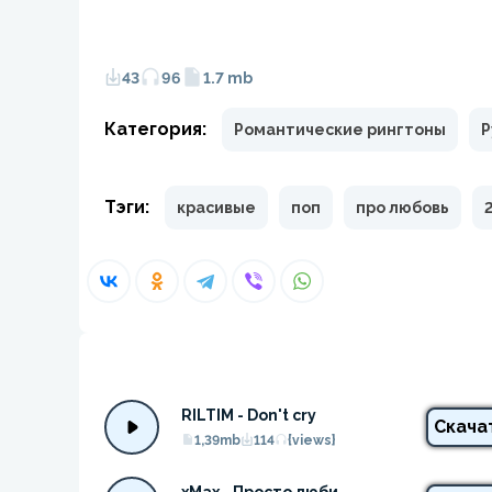
43
96
1.7 mb
Категория:
Романтические рингтоны
Р
Тэги:
красивые
поп
про любовь
RILTIM - Don't cry
Скача
1,39mb
114
{views}