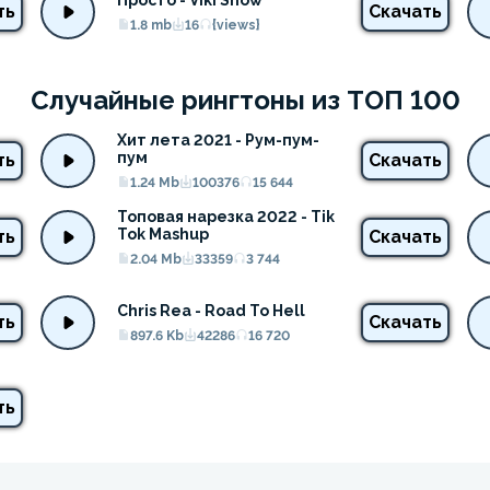
Просто - Viki Show
ть
Скачать
1.8 mb
16
{views}
Случайные рингтоны из ТОП 100
Хит лета 2021 - Рум-пум-
пум
ть
Скачать
1.24 Mb
100376
15 644
Топовая нарезка 2022 - Tik 
Tok Mashup
ть
Скачать
2.04 Mb
33359
3 744
Chris Rea - Road To Hell
ть
Скачать
897.6 Kb
42286
16 720
ть