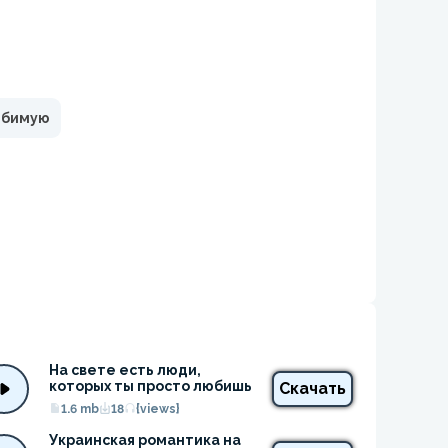
юбимую
На свете есть люди, 
которых ты просто любишь
Скачать
1.6 mb
18
{views}
Украинская романтика на 