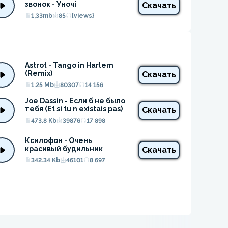
звонок - Уночі
Скачать
1,33mb
85
{views}
Astrot - Tango in Harlem 
(Remix)
Скачать
1.25 Mb
80307
14 156
Joe Dassin - Если б не было 
тебя (Et si tu n existais pas)
Скачать
473.8 Kb
39876
17 898
Ксилофон - Очень 
красивый будильник
Скачать
342.34 Kb
46101
8 697