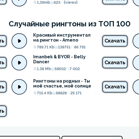
1,39mb
623
{views}
Случайные рингтоны из ТОП 100
Красивый инструментал 
на рингтон - Ameno
ть
Скачать
789.71 Kb
138751
86 791
Imanbek & BYOR - Belly 
Dancer
ть
Скачать
1.38 Mb
58502
7 002
Рингтоны на родных - Ты 
моё счастье, моё солнце
ть
Скачать
715.4 Kb
68828
25 171
ть