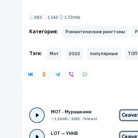
583
1 142
1,72mb
Категория:
Романтические рингтоны
Р
Тэги:
Мот
2022
популярные
ТОП
МОТ - Мурашками
Скача
1,33mb
3285
{views}
LOT — УННВ
Скача