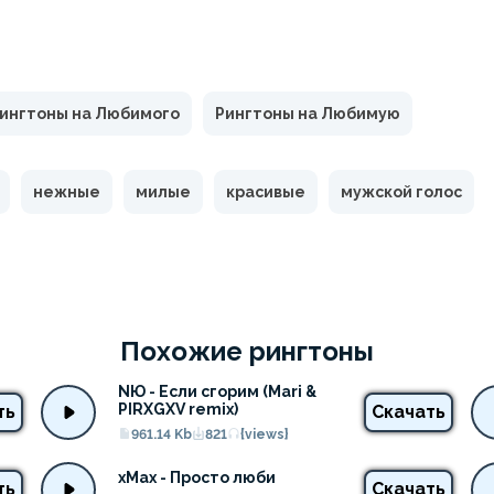
ингтоны на Любимого
Рингтоны на Любимую
нежные
милые
красивые
мужской голос
Похожие рингтоны
NЮ - Если сгорим (Mari & 
PIRXGXV remix)
ть
Скачать
961.14 Kb
821
{views}
xMax - Просто люби
ть
Скачать