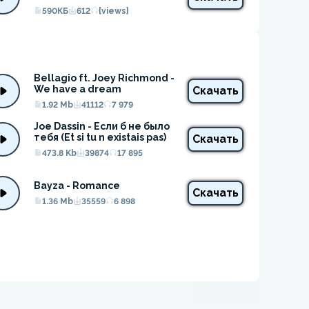
590КБ
612
{views}
Bellagio ft. Joey Richmond - 
We have a dream
Скачать
1.92 Mb
41112
7 979
Joe Dassin - Если б не было 
тебя (Et si tu n existais pas)
Скачать
473.8 Kb
39874
17 895
Bayza - Romance
Скачать
1.36 Mb
35559
6 898