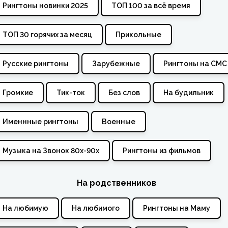
Рингтоны новинки 2025
ТОП 100 за всё время
ТОП 30 горячих за месяц
Прикольные
Русские рингтоны
Зарубежные
Рингтоны на СМС
Громкие
Тик-ток
Без слов
На будильник
Именнные рингтоны
Военные
Музыка на Звонок 80х-90х
Рингтоны из фильмов
На родственников
На любимую
На любимого
Рингтоны на Маму