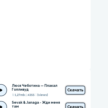
Люся Чеботина — Плакал 
Голливуд
Скачать
1,27mb
4355
{views}
Sevak & Janaga - Жди меня 
там
Скачать