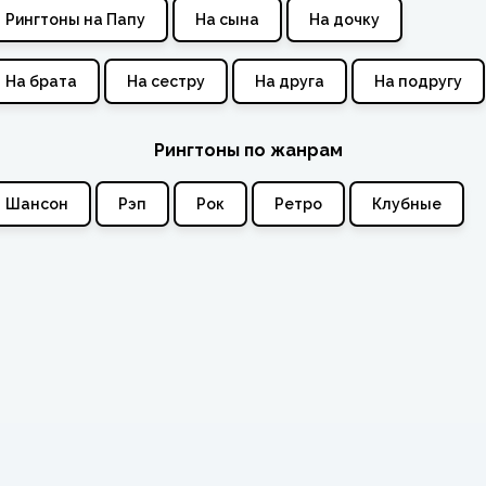
Рингтоны на Папу
На сына
На дочку
На брата
На сестру
На друга
На подругу
Рингтоны по жанрам
Шансон
Рэп
Рок
Ретро
Клубные