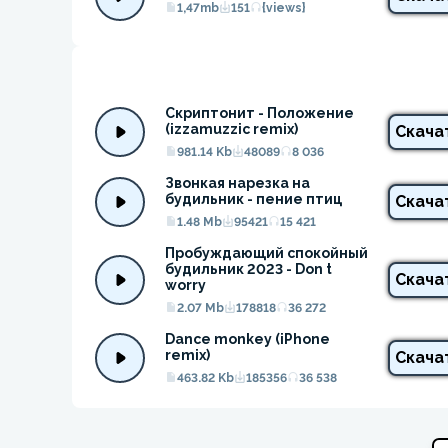
1,47mb
151
{views}
Скриптонит - Положение 
(izzamuzzic remix)
Скача
981.14 Kb
48089
8 036
Звонкая нарезка на 
будильник - пение птиц
Скача
1.48 Mb
95421
15 421
Пробуждающий спокойный 
будильник 2023 - Don t 
Скача
worry
2.07 Mb
178818
36 272
Dance monkey (iPhone 
remix)
Скача
463.82 Kb
185356
36 538