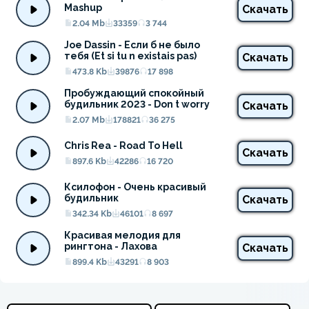
Mashup
Скачать
2.04 Mb
33359
3 744
Joe Dassin - Если б не было 
тебя (Et si tu n existais pas)
Скачать
473.8 Kb
39876
17 898
Пробуждающий спокойный 
будильник 2023 - Don t worry
Скачать
2.07 Mb
178821
36 275
Chris Rea - Road To Hell
Скачать
897.6 Kb
42286
16 720
Ксилофон - Очень красивый 
будильник
Скачать
342.34 Kb
46101
8 697
Красивая мелодия для 
рингтона - Лахова
Скачать
899.4 Kb
43291
8 903