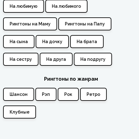
На любимую
На любимого
Рингтоны на Маму
Рингтоны на Папу
На сына
На дочку
На брата
На сестру
На друга
На подругу
Рингтоны по жанрам
Шансон
Рэп
Рок
Ретро
Клубные