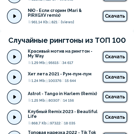
NЮ - Если сгорим (Mari & 
PIRXGXV remix)
Скачать
961.14 Kb
821
{views}
Случайные рингтоны из ТОП 100
Красивый мотив на рингтон - 
My Way
Скачать
1.29 Mb
95615
34 617
Хит лета 2021 - Рум-пум-пум
Скачать
1.24 Mb
100376
15 644
Astrot - Tango in Harlem (Remix)
Скачать
1.25 Mb
80307
14 156
Клубный Remix 2023 - Beautiful 
Life
Скачать
868.7 Kb
97322
18 035
Топовая нарезка 2022 - Tik Tok 