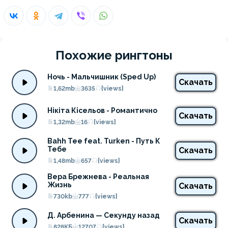
Похожие рингтоны
Ночь - Мальчишник (Sped Up)
Скачать
1,62mb
3635
{views}
Нікіта Кісельов - Романтично
Скачать
1,32mb
16
{views}
Bahh Tee feat. Turken - Путь К 
Тебе
Скачать
1,48mb
657
{views}
Вера Брежнева - Реальная 
Жизнь
Скачать
730kb
777
{views}
Д. Арбенина — Секунду назад
Скачать
828КБ
12707
{views}