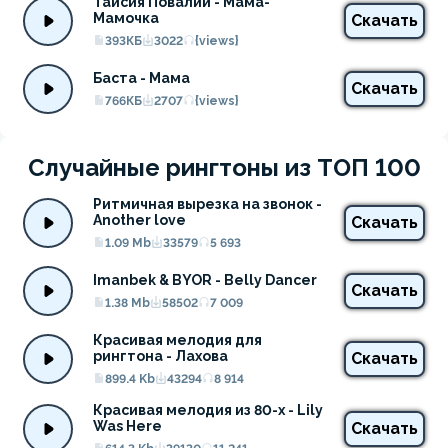
Таисия Повалий - Мама-
Мамочка
Скачать
393КБ
3022
{views}
Баста - Мама
Скачать
766КБ
2707
{views}
Случайные рингтоны из ТОП 100
Ритмичная вырезка на звонок - 
Another love
Скачать
1.09 Mb
33579
5 693
Imanbek & BYOR - Belly Dancer
Скачать
1.38 Mb
58502
7 009
Красивая мелодия для 
рингтона - Лахова
Скачать
899.4 Kb
43294
8 914
Красивая мелодия из 80-х - Lily 
Was Here
Скачать