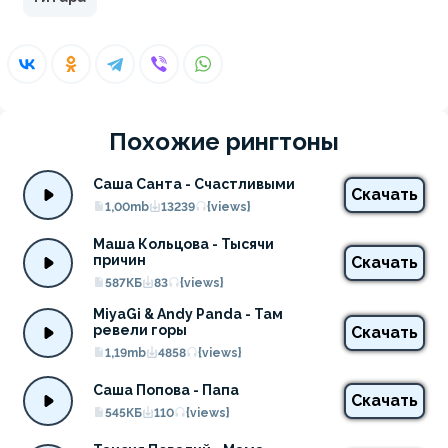
Похожие рингтоны
Саша Санта - Счастливыми
Скачать
1,00mb
13239
{views}
Маша Кольцова - Тысячи 
причин
Скачать
587КБ
83
{views}
MiyaGi & Andy Panda - Там 
ревели горы
Скачать
1,19mb
4858
{views}
Саша Попова - Папа
Скачать
545КБ
110
{views}