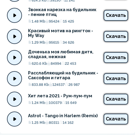
614.3 Kb
39130
11 241
Звонкая нарезка на будильник 
- пение птиц
Скачать
1.48 Mb
95424
15 425
Красивый мотив на рингтон - 
My Way
Скачать
1.29 Mb
95615
34 626
Доченька моя любимая дитя, 
сладкая, нежная
Скачать
620.6 Kb
84994
22 453
Расслабляющий на будильник - 
Саксофон и гитара
Скачать
833.88 Kb
124537
26 987
Хит лета 2021 - Рум-пум-пум
Скачать
1.24 Mb
100379
15 649
Astrot - Tango in Harlem (Remix)
Скачать
1.25 Mb
80311
14 162