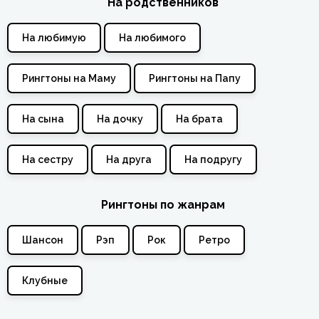
На родственников
На любимую
На любимого
Рингтоны на Маму
Рингтоны на Папу
На сына
На дочку
На брата
На сестру
На друга
На подругу
Рингтоны по жанрам
Шансон
Рэп
Рок
Ретро
Клубные