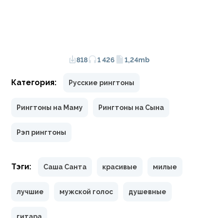
818
1 426
1,24mb
Категория:
Русские рингтоны
Рингтоны на Маму
Рингтоны на Сына
Рэп рингтоны
Тэги:
Саша Санта
красивые
милые
лучшие
мужской голос
душевные
гитара