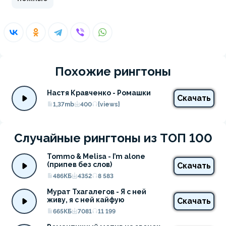
Похожие рингтоны
Настя Кравченко - Ромашки
Скачать
1,37mb
400
{views}
Случайные рингтоны из ТОП 100
Tommo & Melisa - I’m alone 
(припев без слов)
Скачать
486КБ
4352
8 583
Мурат Тхагалегов - Я с ней 
живу, я с ней кайфую
Скачать
665КБ
7081
11 199