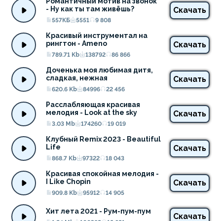
Романтичный мотив на звонок 
- Ну как ты там живёшь?
Скачать
557КБ
5551
9 808
Красивый инструментал на 
рингтон - Ameno
Скачать
789.71 Kb
138792
86 866
Доченька моя любимая дитя, 
сладкая, нежная
Скачать
620.6 Kb
84996
22 456
Расслабляющая красивая 
мелодия - Look at the sky
Скачать
3.03 Mb
174260
19 019
Клубный Remix 2023 - Beautiful 
Life
Скачать
868.7 Kb
97322
18 043
Красивая спокойная мелодия - 
I Like Chopin
Скачать
909.8 Kb
95912
14 905
Хит лета 2021 - Рум-пум-пум
Скачать