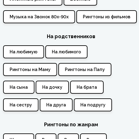
Музыка на Звонок 80х-90х
Рингтоны из фильмов
На родственников
На любимую
На любимого
Рингтоны на Маму
Рингтоны на Папу
На сына
На дочку
На брата
На сестру
На друга
На подругу
Рингтоны по жанрам