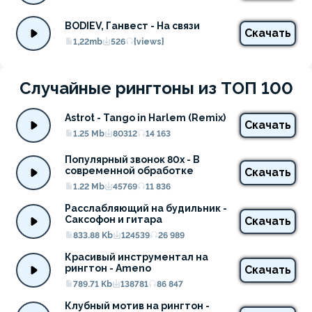
BODIEV, Ганвест - На связи
Скачать
1,22mb
526
{views}
Случайные рингтоны из ТОП 100
Astrot - Tango in Harlem (Remix)
Скачать
1.25 Mb
80312
14 163
Популярный звонок 80х - В 
современной обработке
Скачать
1.22 Mb
45769
11 836
Расслабляющий на будильник - 
Саксофон и гитара
Скачать
833.88 Kb
124539
26 989
Красивый инструментал на 
рингтон - Ameno
Скачать
789.71 Kb
138781
86 847
Клубный мотив на рингтон - 