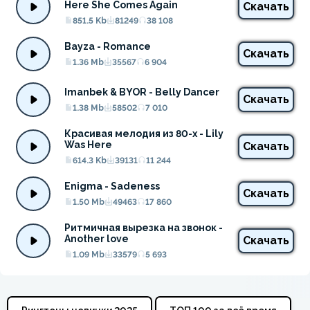
Here She Comes Again
Скачать
851.5 Kb
81249
38 108
Bayza - Romance
Скачать
1.36 Mb
35567
6 904
Imanbek & BYOR - Belly Dancer
Скачать
1.38 Mb
58502
7 010
Красивая мелодия из 80-х - Lily 
Was Here
Скачать
614.3 Kb
39131
11 244
Enigma - Sadeness
Скачать
1.50 Mb
49463
17 860
Ритмичная вырезка на звонок - 
Another love
Скачать
1.09 Mb
33579
5 693