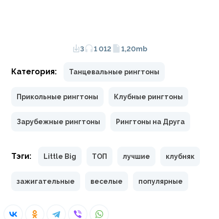
3
1 012
1,20mb
Категория:
Танцевальные рингтоны
Прикольные рингтоны
Клубные рингтоны
Зарубежные рингтоны
Рингтоны на Друга
Тэги:
Little Big
ТОП
лучшие
клубняк
зажигательные
веселые
популярные