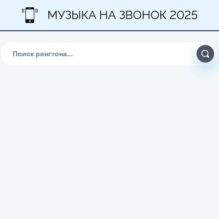
МУЗЫКА НА ЗВОНОК 2025