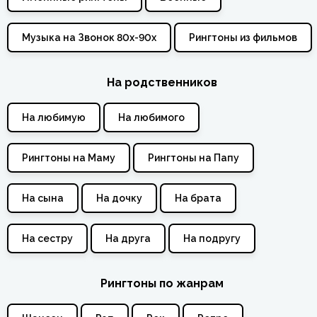
Музыка на Звонок 80х-90х
Рингтоны из фильмов
На родственников
На любимую
На любимого
Рингтоны на Маму
Рингтоны на Папу
На сына
На дочку
На брата
На сестру
На друга
На подругу
Рингтоны по жанрам