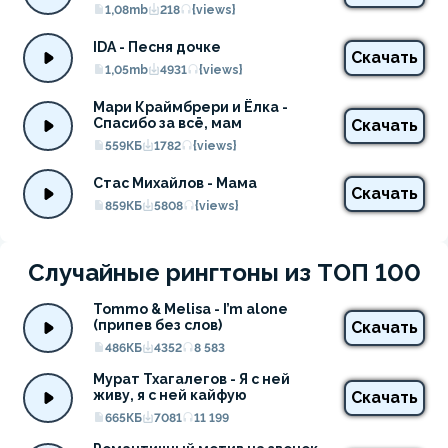
1,08mb
218
{views}
IDA - Песня дочке
Скачать
1,05mb
4931
{views}
Мари Краймбрери и Ёлка - 
Спасибо за всё, мам
Скачать
559КБ
1782
{views}
Стас Михайлов - Мама
Скачать
859КБ
5808
{views}
Случайные рингтоны из ТОП 100
Tommo & Melisa - I’m alone 
(припев без слов)
Скачать
486КБ
4352
8 583
Мурат Тхагалегов - Я с ней 
живу, я с ней кайфую
Скачать
665КБ
7081
11 199