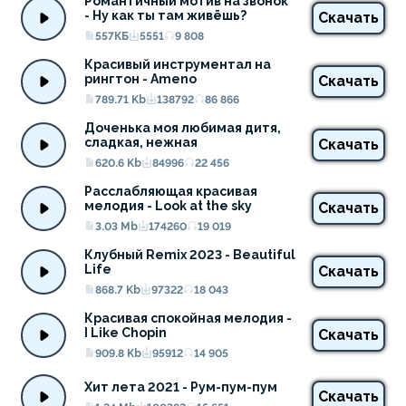
Романтичный мотив на звонок 
- Ну как ты там живёшь?
Скачать
557КБ
5551
9 808
Красивый инструментал на 
рингтон - Ameno
Скачать
789.71 Kb
138792
86 866
Доченька моя любимая дитя, 
сладкая, нежная
Скачать
620.6 Kb
84996
22 456
Расслабляющая красивая 
мелодия - Look at the sky
Скачать
3.03 Mb
174260
19 019
Клубный Remix 2023 - Beautiful 
Life
Скачать
868.7 Kb
97322
18 043
Красивая спокойная мелодия - 
I Like Chopin
Скачать
909.8 Kb
95912
14 905
Хит лета 2021 - Рум-пум-пум
Скачать