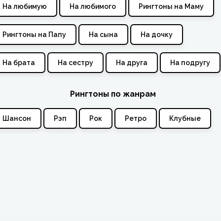
На любимую
На любимого
Рингтоны на Маму
Рингтоны на Папу
На сына
На дочку
На брата
На сестру
На друга
На подругу
Рингтоны по жанрам
Шансон
Рэп
Рок
Ретро
Клубные