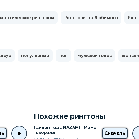
мантические рингтоны
Рингтоны на Любимого
Ринг
ансур
популярные
поп
мужской голос
женски
Похожие рингтоны
Тайпан feat. NAZAMI - Мама 
Говорила
ть
Скачать