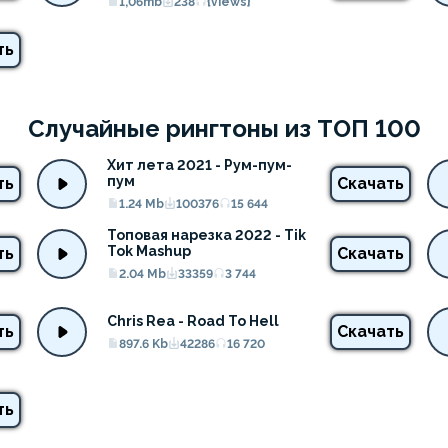
1,06mb
238
{views}
ть
Случайные рингтоны из ТОП 100
Хит лета 2021 - Рум-пум-
пум
ть
Скачать
1.24 Mb
100376
15 644
Топовая нарезка 2022 - Tik 
Tok Mashup
ть
Скачать
2.04 Mb
33359
3 744
Chris Rea - Road To Hell
ть
Скачать
897.6 Kb
42286
16 720
ть