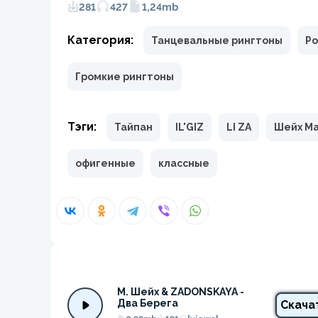
281
427
1,24mb
Категория:
Танцевальные рингтоны
Ро
Громкие рингтоны
Тэги:
Тайпан
IL'GIZ
LI ZA
Шейх М
офигенные
классные
М. Шейх & ZADONSKAYA - 
Два Берега
Скача