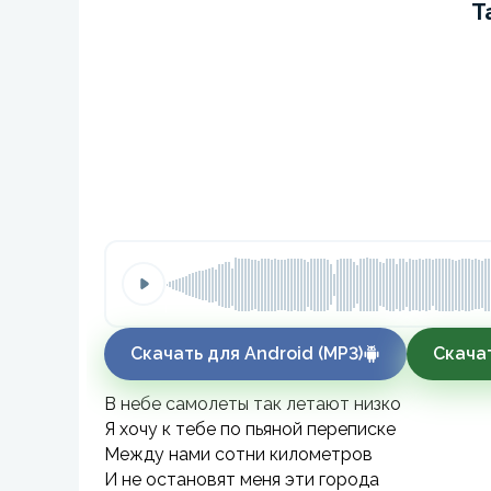
Т
Скачать для Android (MP3)
Скачат
В небе самолеты так летают низко
Я хочу к тебе по пьяной переписке
Между нами сотни километров
И не остановят меня эти города