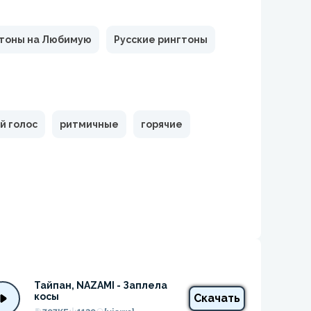
тоны на Любимую
Русские рингтоны
й голос
ритмичные
горячие
Тайпан, NAZAMI - Заплела 
косы
Скачать