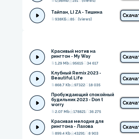
0,98mb
191
{views}
Тайпан, LI ZA - Тишина
Скача
938КБ
85
{views}
Красивый мотив на 
рингтон - My Way
Скача
1.29 Mb
95615
34 617
Клубный Remix 2023 - 
Beautiful Life
Скача
868.7 Kb
97322
18 035
Пробуждающий спокойный 
будильник 2023 - Don t 
Скача
worry
2.07 Mb
178821
36 275
Красивая мелодия для 
рингтона - Лахова
Скача
899.4 Kb
43291
8 903