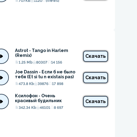
707КБ
1120
{views}
Astrot - Tango in Harlem 
(Remix)
Скачать
1.25 Mb
80307
14 156
Joe Dassin - Если б не было 
тебя (Et si tu n existais pas)
Скачать
473.8 Kb
39876
17 898
Ксилофон - Очень 
красивый будильник
Скачать
342.34 Kb
46101
8 697