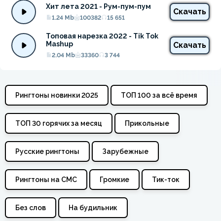
Хит лета 2021 - Рум-пум-пум
Скачать
1.24 Mb
100382
15 651
Топовая нарезка 2022 - Tik Tok 
Mashup
Скачать
2.04 Mb
33360
3 744
Рингтоны новинки 2025
ТОП 100 за всё время
ТОП 30 горячих за месяц
Прикольные
Русские рингтоны
Зарубежные
Рингтоны на СМС
Громкие
Тик-ток
Без слов
На будильник