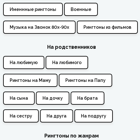
Именнные рингтоны
Военные
Музыка на Звонок 80х-90х
Рингтоны из фильмов
На родственников
На любимую
На любимого
Рингтоны на Маму
Рингтоны на Папу
На сына
На дочку
На брата
На сестру
На друга
На подругу
Рингтоны по жанрам