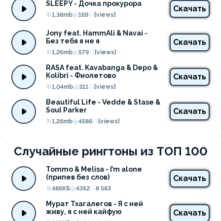
SLEEPY - Дочка прокурора
Скачать
1,38mb
169
{views}
Jony feat. HammAli & Navai - 
Без тебя я не я
Скачать
1,26mb
579
{views}
RASA feat. Kavabanga & Depo & 
Kolibri - Фиолетово
Скачать
1,04mb
311
{views}
Beautiful Life - Vedde & Stase & 
Soul Parker
Скачать
1,26mb
4586
{views}
Случайные рингтоны из ТОП 100
Tommo & Melisa - I’m alone 
(припев без слов)
Скачать
486КБ
4352
8 583
Мурат Тхагалегов - Я с ней 
живу, я с ней кайфую
Скачать