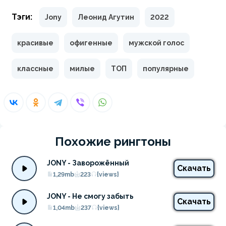
Тэги:
Jony
Леонид Агутин
2022
красивые
офигенные
мужской голос
классные
милые
ТОП
популярные
Похожие рингтоны
JONY - Заворожённый
Скачать
1,29mb
223
{views}
JONY - Не смогу забыть
Скачать
1,04mb
237
{views}