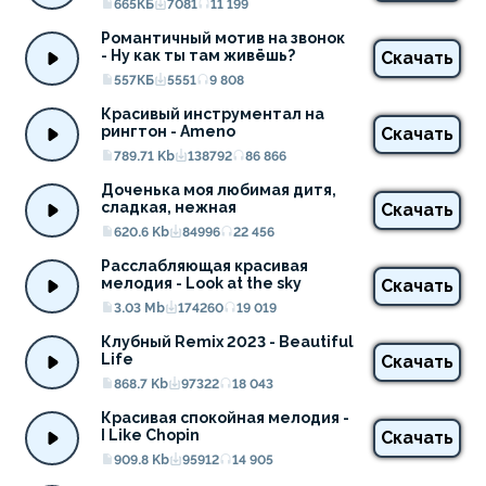
665КБ
7081
11 199
Романтичный мотив на звонок 
- Ну как ты там живёшь?
Скачать
557КБ
5551
9 808
Красивый инструментал на 
рингтон - Ameno
Скачать
789.71 Kb
138792
86 866
Доченька моя любимая дитя, 
сладкая, нежная
Скачать
620.6 Kb
84996
22 456
Расслабляющая красивая 
мелодия - Look at the sky
Скачать
3.03 Mb
174260
19 019
Клубный Remix 2023 - Beautiful 
Life
Скачать
868.7 Kb
97322
18 043
Красивая спокойная мелодия - 
I Like Chopin
Скачать
909.8 Kb
95912
14 905