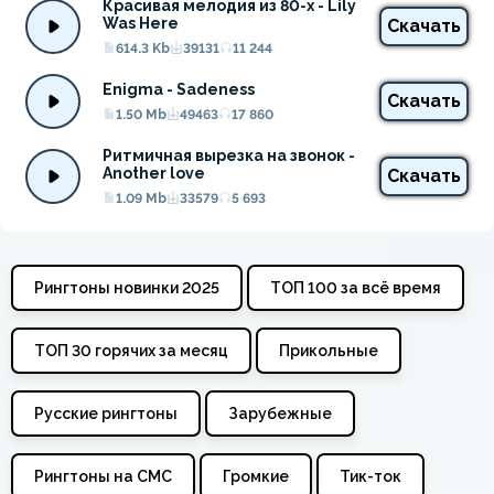
Красивая мелодия из 80-х - Lily 
Was Here
Скачать
614.3 Kb
39131
11 244
Enigma - Sadeness
Скачать
1.50 Mb
49463
17 860
Ритмичная вырезка на звонок - 
Another love
Скачать
1.09 Mb
33579
5 693
Рингтоны новинки 2025
ТОП 100 за всё время
ТОП 30 горячих за месяц
Прикольные
Русские рингтоны
Зарубежные
Рингтоны на СМС
Громкие
Тик-ток