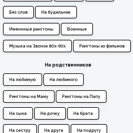
Без слов
На будильник
Именнные рингтоны
Военные
Музыка на Звонок 80х-90х
Рингтоны из фильмов
На родственников
На любимую
На любимого
Рингтоны на Маму
Рингтоны на Папу
На сына
На дочку
На брата
На сестру
На друга
На подругу