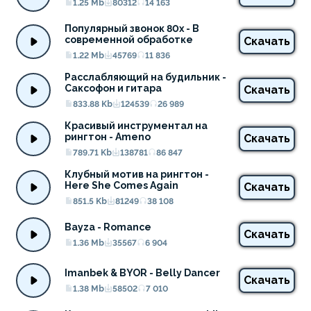
1.25 Mb
80312
14 163
Популярный звонок 80х - В 
современной обработке
Скачать
1.22 Mb
45769
11 836
Расслабляющий на будильник - 
Саксофон и гитара
Скачать
833.88 Kb
124539
26 989
Красивый инструментал на 
рингтон - Ameno
Скачать
789.71 Kb
138781
86 847
Клубный мотив на рингтон - 
Here She Comes Again
Скачать
851.5 Kb
81249
38 108
Bayza - Romance
Скачать
1.36 Mb
35567
6 904
Imanbek & BYOR - Belly Dancer
Скачать
1.38 Mb
58502
7 010