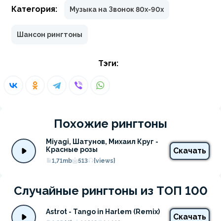
Категория:
Музыка на Звонок 80х-90х
Шансон рингтоны
Тэги:
Похожие рингтоны
Miyagi, Шатунов, Михаил Круг - 
Красные розы
Скачать
1,71mb
513
{views}
Случайные рингтоны из ТОП 100
Astrot - Tango in Harlem (Remix)
Скачать