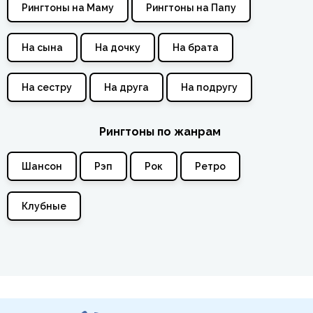
Рингтоны на Маму
Рингтоны на Папу
На сына
На дочку
На брата
На сестру
На друга
На подругу
Рингтоны по жанрам
Шансон
Рэп
Рок
Ретро
Клубные