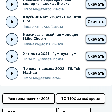
мелодия - Look at the sky
Скачать
3.03 Mb
174260
19 019
Клубный Remix 2023 - Beautiful 
Life
Скачать
868.7 Kb
97322
18 043
Красивая спокойная мелодия - 
I Like Chopin
Скачать
909.8 Kb
95912
14 905
Хит лета 2021 - Рум-пум-пум
Скачать
1.24 Mb
100382
15 651
Топовая нарезка 2022 - Tik Tok 
Mashup
Скачать
2.04 Mb
33360
3 744
Рингтоны новинки 2025
ТОП 100 за всё время