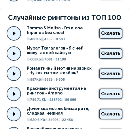
1,52mb
2014
{views}
Случайные рингтоны из ТОП 100
Tommo & Melisa - I’m alone 
(припев без слов)
Скачать
486КБ
4352
8 583
Мурат Тхагалегов - Я с ней 
живу, я с ней кайфую
Скачать
665КБ
7081
11 199
Романтичный мотив на звонок 
- Ну как ты там живёшь?
Скачать
557КБ
5551
9 808
Красивый инструментал на 
рингтон - Ameno
Скачать
789.71 Kb
138792
86 866
Доченька моя любимая дитя, 
сладкая, нежная
Скачать
620.6 Kb
84996
22 456
Расслабляющая красивая 