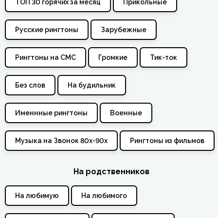
ТОП 30 горячих за месяц
Прикольные
Русские рингтоны
Зарубежные
Рингтоны на СМС
Громкие
Тик-ток
Без слов
На будильник
Именнные рингтоны
Военные
Музыка на Звонок 80х-90х
Рингтоны из фильмов
На родственников
На любимую
На любимого