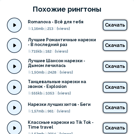
Похожие рингтоны
Romanova - Всё для тебя
Скачать
1,16mb
213
{views}
Лучшие Романтичные нарезки 
- В последний раз
Скачать
715kb
182
{views}
Лучшие Шансон нарезки - 
Дымом лечилась
Скачать
1,50mb
2428
{views}
Танцевальные нарезки на 
звонок - Explosion
Скачать
555kb
1053
{views}
Нарезки лучших хитов - Беги
Скачать
1,57mb
961
{views}
Классные нарезки из Tik Tok - 
Time travel
Скачать