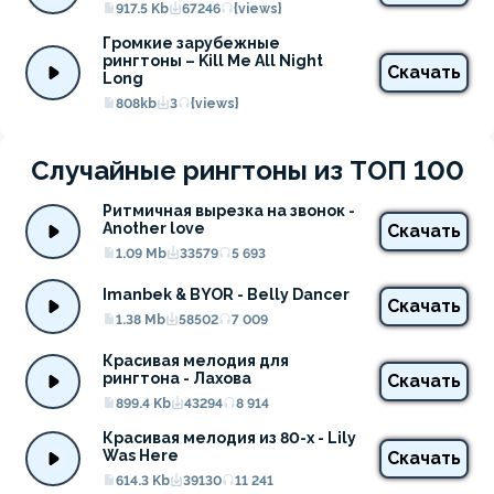
917.5 Kb
67246
{views}
Громкие зарубежные 
рингтоны – Kill Me All Night 
Скачать
Long
808kb
3
{views}
Случайные рингтоны из ТОП 100
Ритмичная вырезка на звонок - 
Another love
Скачать
1.09 Mb
33579
5 693
Imanbek & BYOR - Belly Dancer
Скачать
1.38 Mb
58502
7 009
Красивая мелодия для 
рингтона - Лахова
Скачать
899.4 Kb
43294
8 914
Красивая мелодия из 80-х - Lily 
Was Here
Скачать
614.3 Kb
39130
11 241