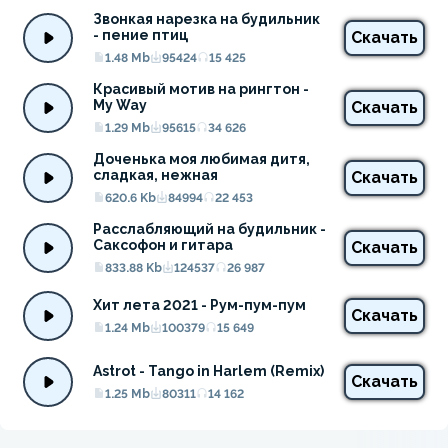
Звонкая нарезка на будильник 
- пение птиц
Скачать
1.48 Mb
95424
15 425
Красивый мотив на рингтон - 
My Way
Скачать
1.29 Mb
95615
34 626
Доченька моя любимая дитя, 
сладкая, нежная
Скачать
620.6 Kb
84994
22 453
Расслабляющий на будильник - 
Саксофон и гитара
Скачать
833.88 Kb
124537
26 987
Хит лета 2021 - Рум-пум-пум
Скачать
1.24 Mb
100379
15 649
Astrot - Tango in Harlem (Remix)
Скачать
1.25 Mb
80311
14 162