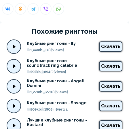
Похожие рингтоны
Клубные рингтоны - Ily
Скачать
1,44mb
3
{views}
Клубные рингтоны  - 
soundtrack ring calabria
Скачать
595kb
894
{views}
Клубные рингтоны - Angeli 
Domini
Скачать
1,27mb
279
{views}
Клубные рингтоны - Savage
Скачать
509kb
1908
{views}
Лучшие клубные рингтоны - 
Bastard
Скачать