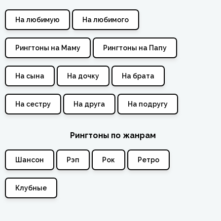
На любимую
На любимого
Рингтоны на Маму
Рингтоны на Папу
На сына
На дочку
На брата
На сестру
На друга
На подругу
Рингтоны по жанрам
Шансон
Рэп
Рок
Ретро
Клубные