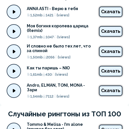
ANNA ASTI - Верю в тебя
Скачать
1,52mb
1421
{views}
Моя богиня королева царица 
(Remix)
Скачать
1,37mb
1047
{views}
И словно не было тех лет, что 
за спиной
Скачать
1,50mb
2056
{views}
Как ты паришь – NЮ
Скачать
1,61mb
430
{views}
Andro, ELMAN, TONI, MONA - 
Зари
Скачать
1,54mb
7112
{views}
Случайные рингтоны из ТОП 100
Tommo & Melisa - I’m alone 