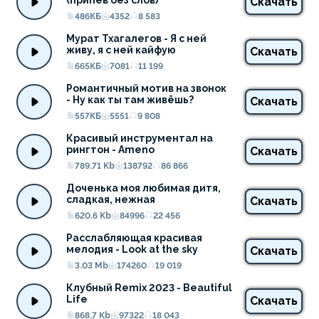
(припев без слов)
Скачать
486КБ
4352
8 583
Мурат Тхагалегов - Я с ней 
живу, я с ней кайфую
Скачать
665КБ
7081
11 199
Романтичный мотив на звонок 
- Ну как ты там живёшь?
Скачать
557КБ
5551
9 808
Красивый инструментал на 
рингтон - Ameno
Скачать
789.71 Kb
138792
86 866
Доченька моя любимая дитя, 
сладкая, нежная
Скачать
620.6 Kb
84996
22 456
Расслабляющая красивая 
мелодия - Look at the sky
Скачать
3.03 Mb
174260
19 019
Клубный Remix 2023 - Beautiful 
Life
Скачать
868.7 Kb
97322
18 043