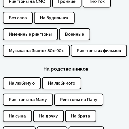
Рингтоны на СМС
Громкие
Тик-ток
Без слов
На будильник
Именнные рингтоны
Военные
Музыка на Звонок 80х-90х
Рингтоны из фильмов
На родственников
На любимую
На любимого
Рингтоны на Маму
Рингтоны на Папу
На сына
На дочку
На брата