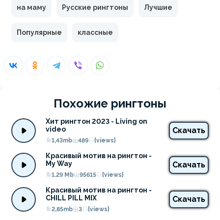
на маму
Русские рингтоны
Лучшие
Популярные
классные
Похожие рингтоны
Хит рингтон 2023 - Living on 
video
Скачать
1,43mb
489
{views}
Красивый мотив на рингтон - 
My Way
Скачать
1.29 Mb
95615
{views}
Красивый мотив на рингтон - 
CHILL PILL MIX
Скачать
2,85mb
3
{views}