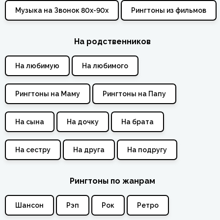
Музыка на Звонок 80х-90х
Рингтоны из фильмов
На родственников
На любимую
На любимого
Рингтоны на Маму
Рингтоны на Папу
На сына
На дочку
На брата
На сестру
На друга
На подругу
Рингтоны по жанрам
Шансон
Рэп
Рок
Ретро