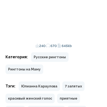
240
670
645kb
Категория:
Русские рингтоны
Рингтоны на Маму
Тэги:
Юлианна Караулова
7 запятых
красивый женский голос
приятные