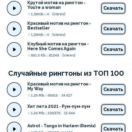
Крутой мотив на рингтон - 
You’re a woman
Скачать
1,38mb
4
{views}
Красивый мотив на рингтон - 
Bestseller
Скачать
1,29mb
4
{views}
Клубный мотив на рингтон - 
Here She Comes Again
Скачать
851.5 Kb
81249
{views}
Случайные рингтоны из ТОП 100
Красивый мотив на рингтон - 
My Way
Скачать
1.29 Mb
95615
34 617
Хит лета 2021 - Рум-пум-пум
Скачать
1.24 Mb
100376
15 644
Astrot - Tango in Harlem (Remix)
Скачать