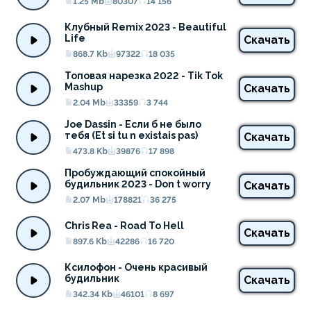
1.25 Mb
80307
14 156
Клубный Remix 2023 - Beautiful 
Life
Скачать
868.7 Kb
97322
18 035
Топовая нарезка 2022 - Tik Tok 
Mashup
Скачать
2.04 Mb
33359
3 744
Joe Dassin - Если б не было 
тебя (Et si tu n existais pas)
Скачать
473.8 Kb
39876
17 898
Пробуждающий спокойный 
будильник 2023 - Don t worry
Скачать
2.07 Mb
178821
36 275
Chris Rea - Road To Hell
Скачать
897.6 Kb
42286
16 720
Ксилофон - Очень красивый 
будильник
Скачать
342.34 Kb
46101
8 697