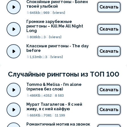
Спокойные рингтоны - Болен 
твоей улыбкой
Скачать
645kb
969
{views}
Громкие зарубежные 
рингтоны – Kill Me All Night 
Скачать
Long
808kb
3
{views}
Классные рингтоны - The day 
before
Скачать
1,53mb
3
{views}
Случайные рингтоны из ТОП 100
Tommo & Melisa - I’m alone 
(припев без слов)
Скачать
486КБ
4352
8 583
Мурат Тхагалегов - Я с ней 
живу, я с ней кайфую
Скачать
665КБ
7081
11 199
Романтичный мотив на звонок 