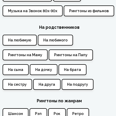
Музыка на Звонок 80х-90х
Рингтоны из фильмов
На родственников
На любимую
На любимого
Рингтоны на Маму
Рингтоны на Папу
На сына
На дочку
На брата
На сестру
На друга
На подругу
Рингтоны по жанрам
Шансон
Рэп
Рок
Ретро