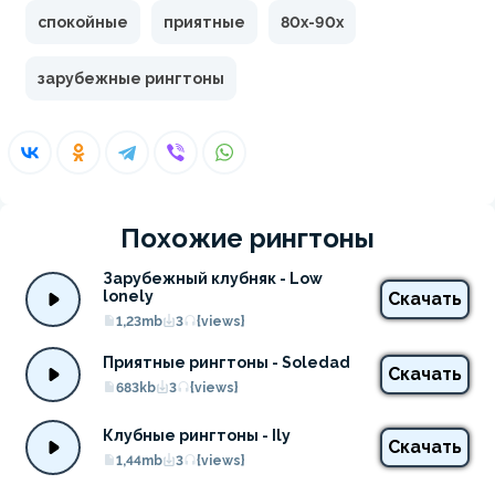
спокойные
приятные
80х-90х
зарубежные рингтоны
Похожие рингтоны
Зарубежный клубняк - Low 
lonely
Скачать
1,23mb
3
{views}
Приятные рингтоны - Soledad
Скачать
683kb
3
{views}
Клубные рингтоны - Ily
Скачать
1,44mb
3
{views}