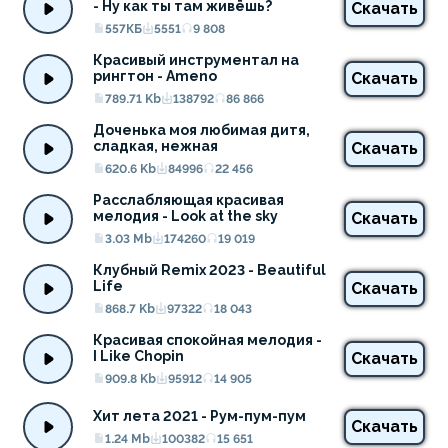
- Ну как ты там живёшь?
Скачать
557КБ
5551
9 808
Красивый инструментал на 
рингтон - Ameno
Скачать
789.71 Kb
138792
86 866
Доченька моя любимая дитя, 
сладкая, нежная
Скачать
620.6 Kb
84996
22 456
Расслабляющая красивая 
мелодия - Look at the sky
Скачать
3.03 Mb
174260
19 019
Клубный Remix 2023 - Beautiful 
Life
Скачать
868.7 Kb
97322
18 043
Красивая спокойная мелодия - 
I Like Chopin
Скачать
909.8 Kb
95912
14 905
Хит лета 2021 - Рум-пум-пум
Скачать
1.24 Mb
100382
15 651