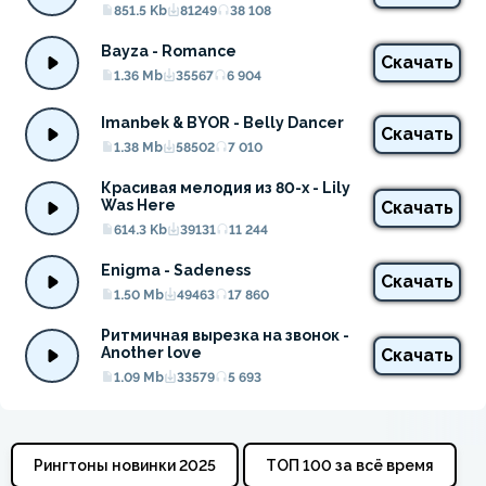
851.5 Kb
81249
38 108
Bayza - Romance
Скачать
1.36 Mb
35567
6 904
Imanbek & BYOR - Belly Dancer
Скачать
1.38 Mb
58502
7 010
Красивая мелодия из 80-х - Lily 
Was Here
Скачать
614.3 Kb
39131
11 244
Enigma - Sadeness
Скачать
1.50 Mb
49463
17 860
Ритмичная вырезка на звонок - 
Another love
Скачать
1.09 Mb
33579
5 693
Рингтоны новинки 2025
ТОП 100 за всё время