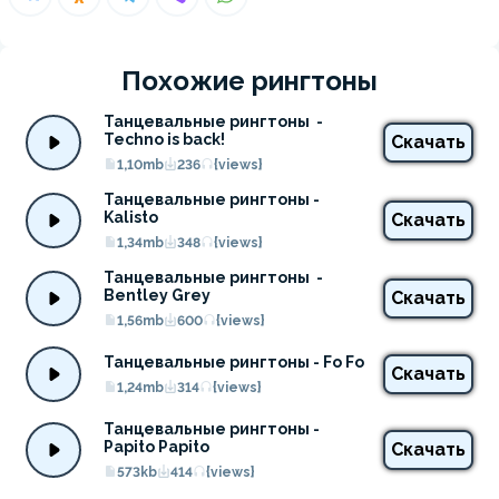
Похожие рингтоны
Танцевальные рингтоны  - 
Techno is back!
Скачать
1,10mb
236
{views}
Танцевальные рингтоны - 
Kalisto
Скачать
1,34mb
348
{views}
Танцевальные рингтоны  - 
Bentley Grey
Скачать
1,56mb
600
{views}
Танцевальные рингтоны - Fo Fo
Скачать
1,24mb
314
{views}
Танцевальные рингтоны - 
Papito Papito
Скачать
573kb
414
{views}