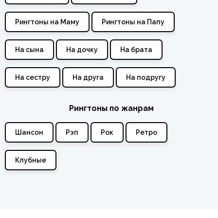
Рингтоны на Маму
Рингтоны на Папу
На сына
На дочку
На брата
На сестру
На друга
На подругу
Рингтоны по жанрам
Шансон
Рэп
Рок
Ретро
Клубные