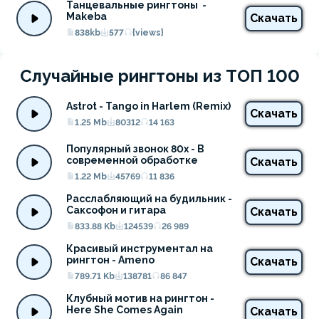
Танцевальные рингтоны  - 
Makeba
Скачать
838kb
577
{views}
Случайные рингтоны из ТОП 100
Astrot - Tango in Harlem (Remix)
Скачать
1.25 Mb
80312
14 163
Популярный звонок 80х - В 
современной обработке
Скачать
1.22 Mb
45769
11 836
Расслабляющий на будильник - 
Саксофон и гитара
Скачать
833.88 Kb
124539
26 989
Красивый инструментал на 
рингтон - Ameno
Скачать
789.71 Kb
138781
86 847
Клубный мотив на рингтон - 
Here She Comes Again
Скачать