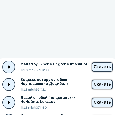
Mellstroy, iPhone ringtone (mashup)
Скачать
1.0 mb
57
233
Ведьма, которую люблю - 
Неунывающие Децибелы
Скачать
1.1 mb
19
21
Давай с тобой (по-цыгански) - 
NoНейма, LeraLey
Скачать
1.3 mb
37
50