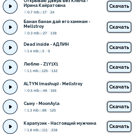
Открываю Дверь Без Ключа - 
Ирина Кайратовна
Скачать
0.7 mb
17
24
Банан банан дай его хаммам - 
Mellstroy
Скачать
0.3 mb
27
138
Dead inside - АДЛИН
Скачать
1.4 mb
5
9
Люблю - Z1Y1X1
Скачать
1.1 mb
125
132
ALTYN (mashup) - Mellstroy
Скачать
0.5 mb
48
165
Сыну - MoonAyla
Скачать
1.3 mb
88
125
Карапузик - Настоящий мужчина
Скачать
1.8 mb
111
238