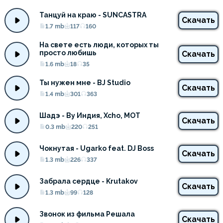
Танцуй на краю - SUNCASTRA
Скачать
1.7 mb
117
160
На свете есть люди, которых ты 
просто любишь
Скачать
1.6 mb
18
35
Ты нужен мне - BJ Studio
Скачать
1.4 mb
301
363
Шадэ - By Индия, Xcho, MOT
Скачать
0.3 mb
220
251
Чокнутая - Ugarko feat. DJ Boss
Скачать
1.3 mb
226
337
Забрала сердце - Krutakov
Скачать
1.3 mb
99
128
Звонок из фильма Решала
Скачать