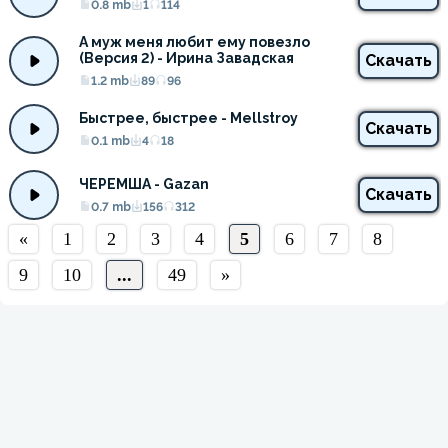
0.8 mb
1
114
А муж меня любит ему повезло 
(Версия 2) - Ирина Завадская
Скачать
1.2 mb
89
96
Быстрее, быстрее - Mellstroy
Скачать
0.1 mb
4
18
ЧЕРЕМША - Gazan
Скачать
0.7 mb
156
312
«
1
2
3
4
5
6
7
8
9
10
...
49
»