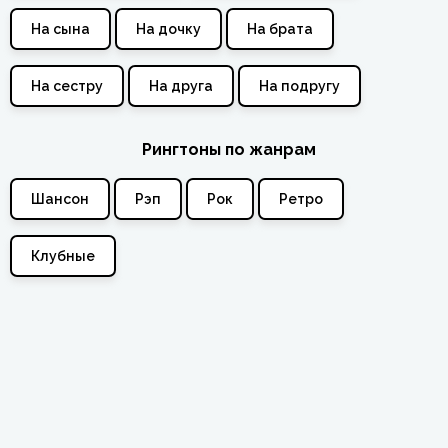
На сына
На дочку
На брата
На сестру
На друга
На подругу
Рингтоны по жанрам
Шансон
Рэп
Рок
Ретро
Клубные