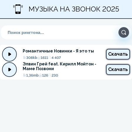
МУЗЫКА НА ЗВОНОК 2025
Романтичные Новинки - Я это ты
Скачать
308kb
1611
4 407
Элвин Грей feat. Кирилл Мойтон - 
Маме Позвони
Скачать
1,36mb
126
230