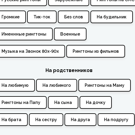
Громкие
Тик-ток
Без слов
На будильник
Именнные рингтоны
Военные
Музыка на Звонок 80х-90х
Рингтоны из фильмов
На родственников
На любимую
На любимого
Рингтоны на Маму
Рингтоны на Папу
На сына
На дочку
На брата
На сестру
На друга
На подругу