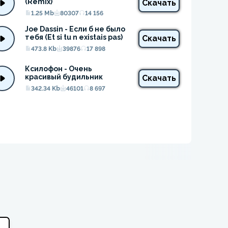
(Remix)
Скачать
1.25 Mb
80307
14 156
Joe Dassin - Если б не было 
тебя (Et si tu n existais pas)
Скачать
473.8 Kb
39876
17 898
Ксилофон - Очень 
красивый будильник
Скачать
342.34 Kb
46101
8 697