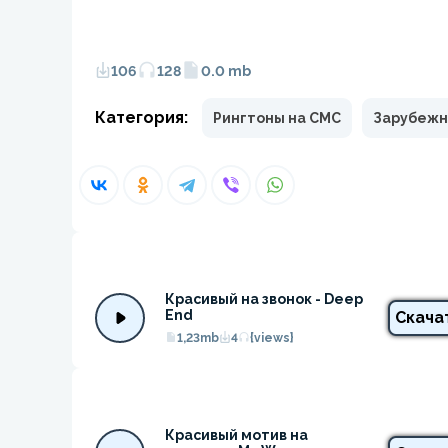
106
128
0.0 mb
Категория:
Рингтоны на СМС
Зарубежн
Красивый на звонок - Deep 
End
Скача
1,23mb
4
{views}
Красивый мотив на 