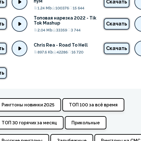
пум
ть
Скачать
1.24 Mb
100376
15 644
Топовая нарезка 2022 - Tik 
Tok Mashup
ть
Скачать
2.04 Mb
33359
3 744
Chris Rea - Road To Hell
ть
Скачать
897.6 Kb
42286
16 720
ть
Рингтоны новинки 2025
ТОП 100 за всё время
ТОП 30 горячих за месяц
Прикольные
Русские рингтоны
Зарубежные
Рингтоны на СМС