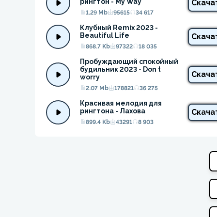
рингтон - My Way
Скача
1.29 Mb
95615
34 617
Клубный Remix 2023 - 
Beautiful Life
Скача
868.7 Kb
97322
18 035
Пробуждающий спокойный 
будильник 2023 - Don t 
Скача
worry
2.07 Mb
178821
36 275
Красивая мелодия для 
рингтона - Лахова
Скача
899.4 Kb
43291
8 903