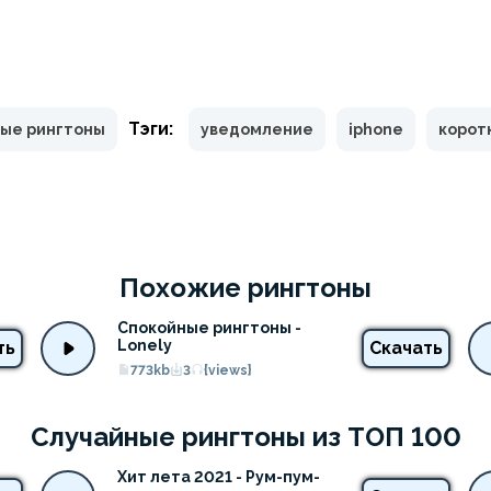
Тэги:
ые рингтоны
уведомление
iphone
корот
Похожие рингтоны
Спокойные рингтоны - 
Lonely
ть
Скачать
773kb
3
{views}
Случайные рингтоны из ТОП 100
Хит лета 2021 - Рум-пум-