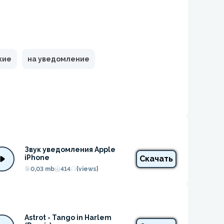
кие
на уведомление
Звук уведомления Apple 
iPhone
Скачать
0,03 mb
414
{views}
Astrot - Tango in Harlem 