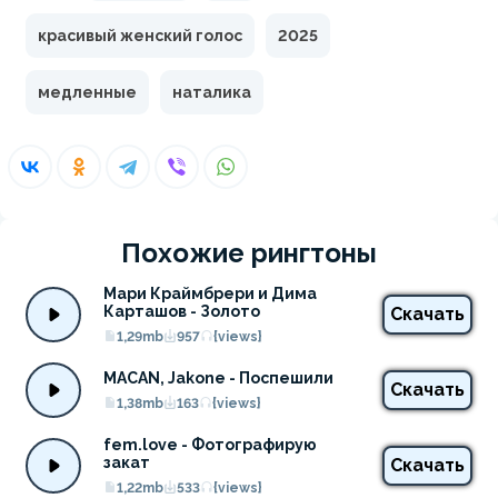
красивый женский голос
2025
медленные
наталика
Похожие рингтоны
Мари Краймбрери и Дима 
Карташов - Золото
Скачать
1,29mb
957
{views}
MACAN, Jakone - Поспешили
Скачать
1,38mb
163
{views}
fem.love - Фотографирую 
закат
Скачать
1,22mb
533
{views}