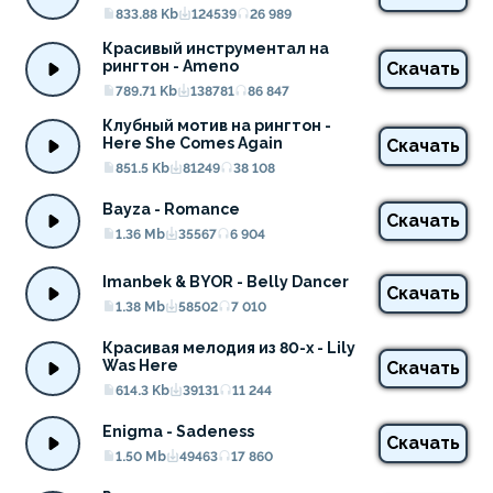
833.88 Kb
124539
26 989
Красивый инструментал на 
рингтон - Ameno
Скачать
789.71 Kb
138781
86 847
Клубный мотив на рингтон - 
Here She Comes Again
Скачать
851.5 Kb
81249
38 108
Bayza - Romance
Скачать
1.36 Mb
35567
6 904
Imanbek & BYOR - Belly Dancer
Скачать
1.38 Mb
58502
7 010
Красивая мелодия из 80-х - Lily 
Was Here
Скачать
614.3 Kb
39131
11 244
Enigma - Sadeness
Скачать
1.50 Mb
49463
17 860