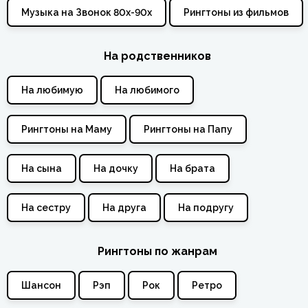
Музыка на Звонок 80х-90х
Рингтоны из фильмов
На родственников
На любимую
На любимого
Рингтоны на Маму
Рингтоны на Папу
На сына
На дочку
На брата
На сестру
На друга
На подругу
Рингтоны по жанрам
Шансон
Рэп
Рок
Ретро