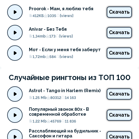
Proorok - Мам, я люблю тебя
Скачать
412КБ
1035
{views}
Anivar - Без Тебя
Скачать
1,34mb
173
{views}
Мот - Если у меня тебя заберут
Скачать
1,72mb
584
{views}
Случайные рингтоны из ТОП 100
Astrot - Tango in Harlem (Remix)
Скачать
1.25 Mb
80312
14 163
Популярный звонок 80х - В 
современной обработке
Скачать
1.22 Mb
45769
11 836
Расслабляющий на будильник - 
Саксофон и гитара
Скачать