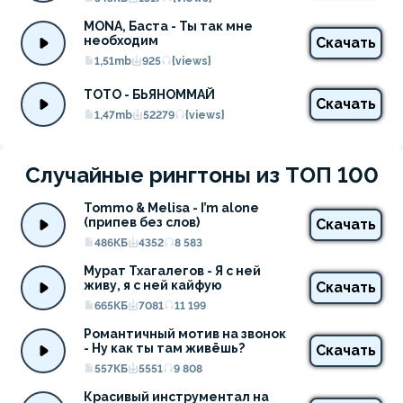
MONA, Баста - Ты так мне 
необходим
Скачать
1,51mb
925
{views}
ТОТО - БЬЯНОММАЙ
Скачать
1,47mb
52279
{views}
Случайные рингтоны из ТОП 100
Tommo & Melisa - I’m alone 
(припев без слов)
Скачать
486КБ
4352
8 583
Мурат Тхагалегов - Я с ней 
живу, я с ней кайфую
Скачать
665КБ
7081
11 199
Романтичный мотив на звонок 
- Ну как ты там живёшь?
Скачать
557КБ
5551
9 808
Красивый инструментал на 