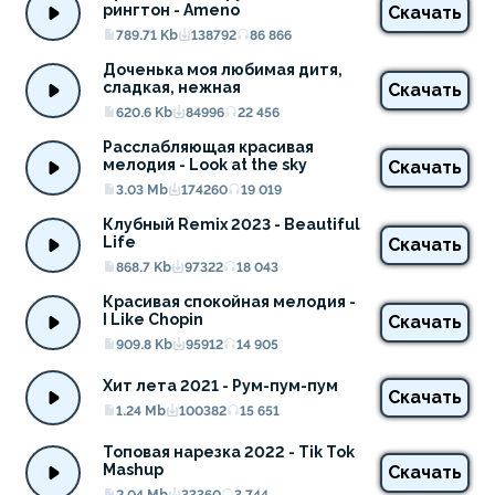
рингтон - Ameno
Скачать
789.71 Kb
138792
86 866
Доченька моя любимая дитя, 
сладкая, нежная
Скачать
620.6 Kb
84996
22 456
Расслабляющая красивая 
мелодия - Look at the sky
Скачать
3.03 Mb
174260
19 019
Клубный Remix 2023 - Beautiful 
Life
Скачать
868.7 Kb
97322
18 043
Красивая спокойная мелодия - 
I Like Chopin
Скачать
909.8 Kb
95912
14 905
Хит лета 2021 - Рум-пум-пум
Скачать
1.24 Mb
100382
15 651
Топовая нарезка 2022 - Tik Tok 
Mashup
Скачать