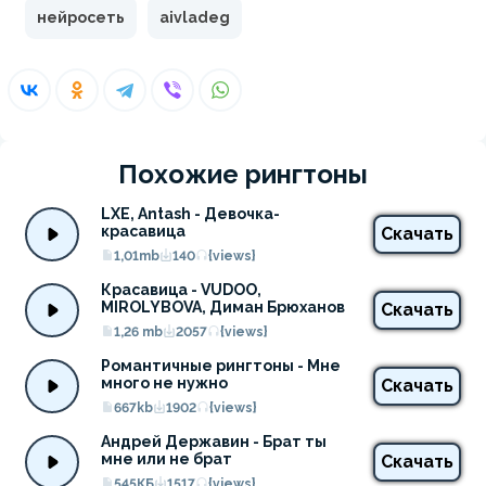
нейросеть
aivladeg
Похожие рингтоны
LXE, Antash - Девочка-
красавица
Скачать
1,01mb
140
{views}
Красавица - VUDOO, 
MIROLYBOVA, Диман Брюханов
Скачать
1,26 mb
2057
{views}
Романтичные рингтоны - Мне 
много не нужно
Скачать
667kb
1902
{views}
Андрей Державин - Брат ты 
мне или не брат
Скачать
545КБ
1517
{views}