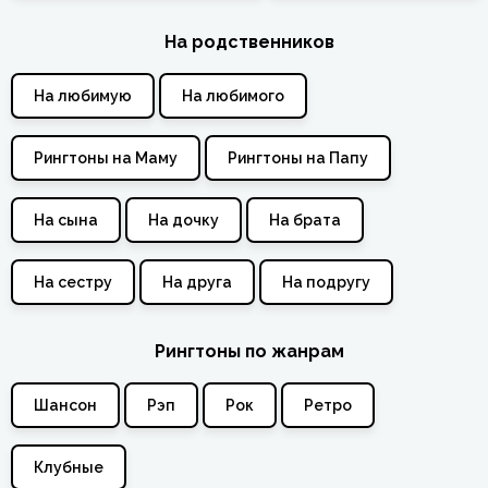
На родственников
На любимую
На любимого
Рингтоны на Маму
Рингтоны на Папу
На сына
На дочку
На брата
На сестру
На друга
На подругу
Рингтоны по жанрам
Шансон
Рэп
Рок
Ретро
Клубные