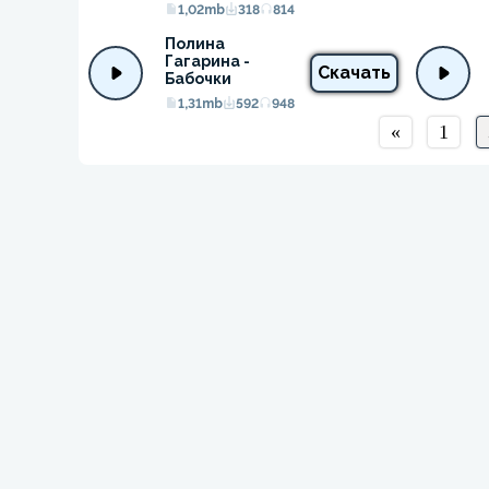
1,02mb
318
814
Полина 
Гагарина - 
Скачать
Бабочки
1,31mb
592
948
«
1