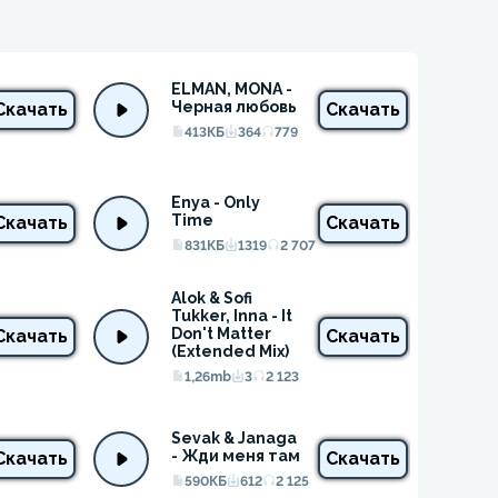
ELMAN, MONA - 
Черная любовь
Скачать
Скачать
413КБ
364
779
Enya - Only 
Time
Скачать
Скачать
831КБ
1319
2 707
Alok & Sofi 
Tukker, Inna - It 
Don't Matter 
Скачать
Скачать
(Extended Mix)
1,26mb
3
2 123
Sevak & Janaga 
- Жди меня там
Скачать
Скачать
590КБ
612
2 125