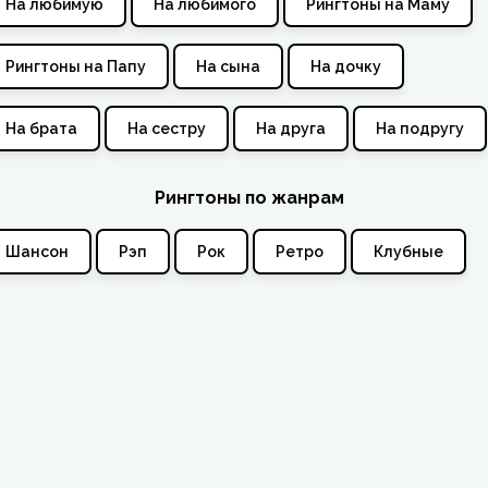
На любимую
На любимого
Рингтоны на Маму
Рингтоны на Папу
На сына
На дочку
На брата
На сестру
На друга
На подругу
Рингтоны по жанрам
Шансон
Рэп
Рок
Ретро
Клубные