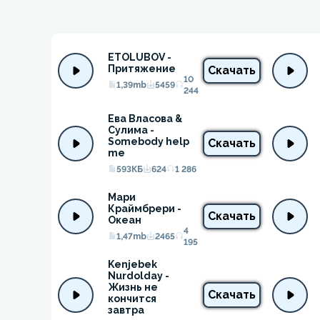
ETOLUBOV - 
Притяжение
Скачать
10
1,39mb
5459
244
Ева Власова & 
Сулима - 
Somebody help 
Скачать
me
593КБ
624
1 286
Мари 
Краймбрери - 
Скачать
Океан
4
1,47mb
2465
195
Kenjebek 
Nurdolday - 
Жизнь не 
Скачать
кончится 
завтра