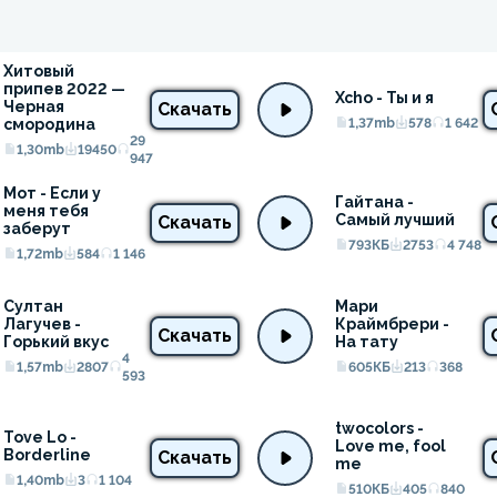
Хитовый 
припев 2022 — 
Xcho - Ты и я
Черная 
Скачать
смородина
1,37mb
578
1 642
29
1,30mb
19450
947
Мот - Если у 
Гайтана - 
меня тебя 
Самый лучший
Скачать
заберут
793КБ
2753
4 748
1,72mb
584
1 146
Султан 
Мари 
Лагучев - 
Краймбрери - 
Скачать
Горький вкус
На тату
4
1,57mb
2807
605КБ
213
368
593
twocolors - 
Tove Lo - 
Love me, fool 
Borderline
Скачать
me
1,40mb
3
1 104
510КБ
405
840