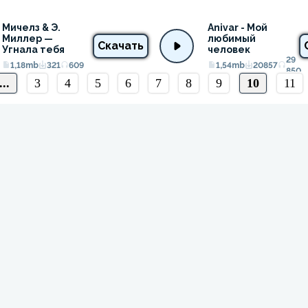
Мичелз & Э. 
Anivar - Мой 
Миллер — 
любимый 
Скачать
Угнала тебя
человек
29
1,18mb
321
609
1,54mb
20857
850
...
3
4
5
6
7
8
9
10
11