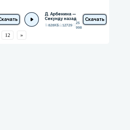
Д. Арбенина — 
Секунду назад
Скачать
Скачать
25
828КБ
12729
998
12
»