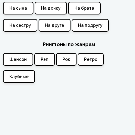
На сына
На дочку
На брата
На сестру
На друга
На подругу
Рингтоны по жанрам
Шансон
Рэп
Рок
Ретро
Клубные