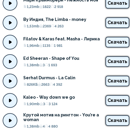
Мари Краймбрери - Нежность моя
Скачать
1,23mb
1822
2 918
By Индия, The Limba - money
Скачать
1,53mb
2369
4 263
Filatov & Karas feat. Masha - Лирика
Скачать
1,96mb
1135
1 981
Ed Sheeran - Shape of You
Скачать
1,38mb
3
1 693
Serhat Durmus - La Calin
Скачать
826КБ
2663
4 392
Kaleo - Way down we go
Скачать
1,90mb
3
3 124
Крутой мотив на рингтон - You’re a 
woman
Скачать
1,38mb
4
4 880