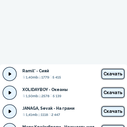
Ramil' - Сияй
Скачать
1,40mb
1779
5 415
XOLIDAYBOY - Океаны
Скачать
1,50mb
2578
5 139
JANAGA, Sevak - На грани
Скачать
1,41mb
1118
2 447