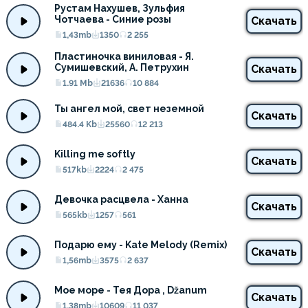
Рустам Нахушев, Зульфия 
Чотчаева - Синие розы
Скачать
1,43mb
1350
2 255
Пластиночка виниловая - Я. 
Сумишевский, А. Петрухин
Скачать
1.91 Mb
21636
10 884
Ты ангел мой, свет неземной
Скачать
484.4 Kb
25560
12 213
Killing me softly
Скачать
517kb
2224
2 475
Девочка расцвела - Ханна
Скачать
565kb
1257
561
Подарю ему - Kate Melody (Remix)
Скачать
1,56mb
3575
2 637
Мое море - Тея Дора , Džanum
Скачать
1,38mb
10609
11 037