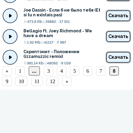
Joe Dassin - Если б не было тебя (Et 
si tu n existais pas)
Скачать
473.8 Kb
39882
17 911
Bellagio ft. Joey Richmond - We 
have a dream
Скачать
1.92 Mb
41117
7 987
Скриптонит - Положение 
(izzamuzzic remix)
Скачать
981.14 Kb
48092
8 039
«
1
...
3
4
5
6
7
8
9
10
11
12
»