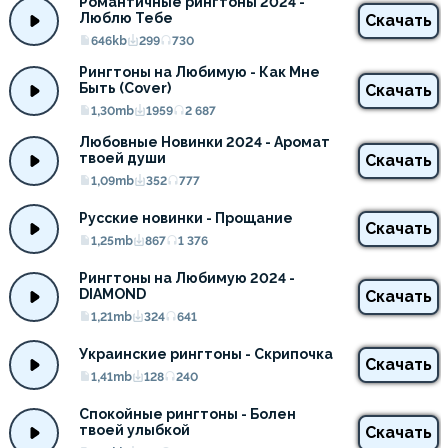
Романтичные рингтоны 2024 - 
Люблю Тебе
Скачать
646kb
299
730
Рингтоны на Любимую - Как Мне 
Быть (Cover)
Скачать
1,30mb
1959
2 687
Любовные Новинки 2024 - Аромат 
твоей души
Скачать
1,09mb
352
777
Русские новинки - Прощание
Скачать
1,25mb
867
1 376
Рингтоны на Любимую 2024 - 
DIAMOND
Скачать
1,21mb
324
641
Украинские рингтоны - Скрипочка
Скачать
1,41mb
128
240
Спокойные рингтоны - Болен 
твоей улыбкой
Скачать