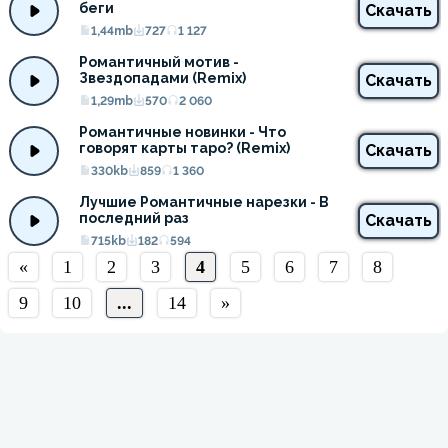
беги
Скачать
1,44mb
727
1 127
Романтичный мотив - 
Звездопадами (Remix)
Скачать
1,29mb
570
2 060
Романтичные новинки - Что 
говорят карты таро? (Remix)
Скачать
330kb
859
1 360
Лучшие Романтичные нарезки - В 
последний раз
Скачать
715kb
182
594
«
1
2
3
4
5
6
7
8
9
10
...
14
»