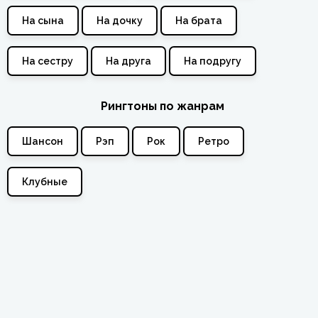
На сына
На дочку
На брата
На сестру
На друга
На подругу
Рингтоны по жанрам
Шансон
Рэп
Рок
Ретро
Клубные