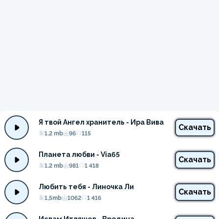
Я твой Ангел хранитель - Ира Вива
Скачать
1.2 mb
96
115
Планета любви - Via65
Скачать
1.2 mb
981
1 418
Любить тебя - Линочка Ли
Скачать
1,5mb
1062
1 416