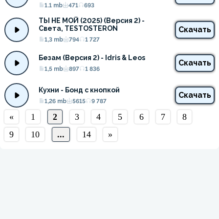
1.1 mb
471
693
ТЫ НЕ МОЙ (2025) (Версия 2) - 
Света, TESTOSTERON
Скачать
1,3 mb
794
1 727
Безам (Версия 2) - Idris & Leos
Скачать
1,5 mb
897
1 836
Кухни - Бонд с кнопкой
Скачать
1,26 mb
5615
9 787
«
1
2
3
4
5
6
7
8
9
10
...
14
»