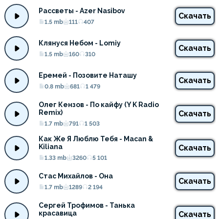
Рассветы - Azer Nasibov
Скачать
1.5 mb
111
407
Клянуся Небом - Lomiy
Скачать
1.5 mb
160
310
Еремей - Позовите Наташу
Скачать
0.8 mb
681
1 479
Олег Кензов - По кайфу (Y K Radio 
Remix)
Скачать
1.7 mb
791
1 503
Как Же Я Люблю Тебя - Macan & 
Kiliana
Скачать
1.33 mb
3260
5 101
Стас Михайлов - Она
Скачать
1.7 mb
1289
2 194
Сергей Трофимов - Танька 
красавица
Скачать