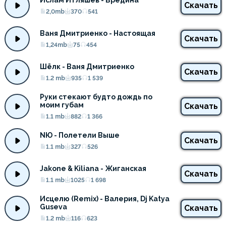
Ислам Итляшев - Вредина
Скачать
2,0mb
370
541
Ваня Дмитриенко - Настоящая
Скачать
1,24mb
75
454
Шёлк - Ваня Дмитриенко
Скачать
1.2 mb
935
1 539
Руки стекают будто дождь по 
моим губам
Скачать
1.1 mb
882
1 366
NЮ - Полетели Выше
Скачать
1.1 mb
327
526
Jakone & Kiliana - Жиганская
Скачать
1.1 mb
1025
1 698
Исцелю (Remix) - Валерия, Dj Katya 
Guseva
Скачать
1.2 mb
116
623